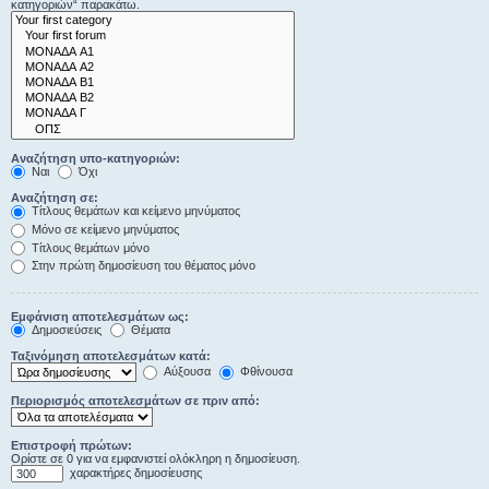
κατηγοριών“ παρακάτω.
Αναζήτηση υπο-κατηγοριών:
Ναι
Όχι
Αναζήτηση σε:
Τίτλους θεμάτων και κείμενο μηνύματος
Μόνο σε κείμενο μηνύματος
Τίτλους θεμάτων μόνο
Στην πρώτη δημοσίευση του θέματος μόνο
Εμφάνιση αποτελεσμάτων ως:
Δημοσιεύσεις
Θέματα
Ταξινόμηση αποτελεσμάτων κατά:
Αύξουσα
Φθίνουσα
Περιορισμός αποτελεσμάτων σε πριν από:
Επιστροφή πρώτων:
Ορίστε σε 0 για να εμφανιστεί ολόκληρη η δημοσίευση.
χαρακτήρες δημοσίευσης