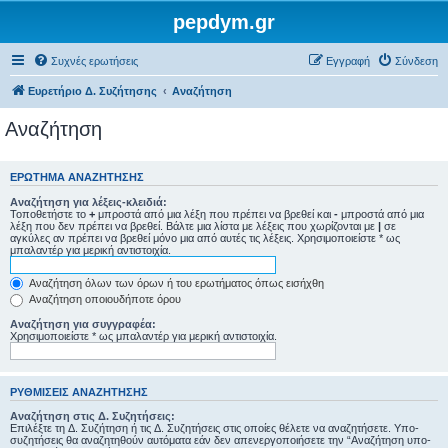
pepdym.gr
Συχνές ερωτήσεις
Εγγραφή
Σύνδεση
Ευρετήριο Δ. Συζήτησης
Αναζήτηση
Αναζήτηση
ΕΡΏΤΗΜΑ ΑΝΑΖΉΤΗΣΗΣ
Αναζήτηση για λέξεις-κλειδιά:
Τοποθετήστε το
+
μπροστά από μια λέξη που πρέπει να βρεθεί και
-
μπροστά από μια
λέξη που δεν πρέπει να βρεθεί. Βάλτε μια λίστα με λέξεις που χωρίζονται με
|
σε
αγκύλες αν πρέπει να βρεθεί μόνο μια από αυτές τις λέξεις. Χρησιμοποιείστε * ως
μπαλαντέρ για μερική αντιστοιχία.
Αναζήτηση όλων των όρων ή του ερωτήματος όπως εισήχθη
Αναζήτηση οποιουδήποτε όρου
Αναζήτηση για συγγραφέα:
Χρησιμοποιείστε * ως μπαλαντέρ για μερική αντιστοιχία.
ΡΥΘΜΊΣΕΙΣ ΑΝΑΖΉΤΗΣΗΣ
Αναζήτηση στις Δ. Συζητήσεις:
Επιλέξτε τη Δ. Συζήτηση ή τις Δ. Συζητήσεις στις οποίες θέλετε να αναζητήσετε. Υπο-
συζητήσεις θα αναζητηθούν αυτόματα εάν δεν απενεργοποιήσετε την “Αναζήτηση υπο-