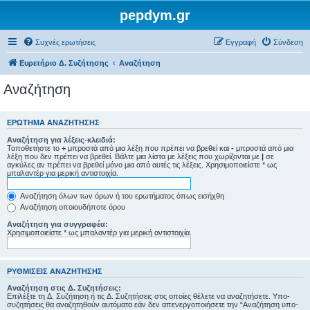
pepdym.gr
Συχνές ερωτήσεις
Εγγραφή
Σύνδεση
Ευρετήριο Δ. Συζήτησης
Αναζήτηση
Αναζήτηση
ΕΡΏΤΗΜΑ ΑΝΑΖΉΤΗΣΗΣ
Αναζήτηση για λέξεις-κλειδιά:
Τοποθετήστε το
+
μπροστά από μια λέξη που πρέπει να βρεθεί και
-
μπροστά από μια
λέξη που δεν πρέπει να βρεθεί. Βάλτε μια λίστα με λέξεις που χωρίζονται με
|
σε
αγκύλες αν πρέπει να βρεθεί μόνο μια από αυτές τις λέξεις. Χρησιμοποιείστε * ως
μπαλαντέρ για μερική αντιστοιχία.
Αναζήτηση όλων των όρων ή του ερωτήματος όπως εισήχθη
Αναζήτηση οποιουδήποτε όρου
Αναζήτηση για συγγραφέα:
Χρησιμοποιείστε * ως μπαλαντέρ για μερική αντιστοιχία.
ΡΥΘΜΊΣΕΙΣ ΑΝΑΖΉΤΗΣΗΣ
Αναζήτηση στις Δ. Συζητήσεις:
Επιλέξτε τη Δ. Συζήτηση ή τις Δ. Συζητήσεις στις οποίες θέλετε να αναζητήσετε. Υπο-
συζητήσεις θα αναζητηθούν αυτόματα εάν δεν απενεργοποιήσετε την “Αναζήτηση υπο-