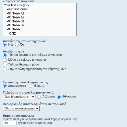
κατηγοριών“ παρακάτω.
Αναζήτηση υπο-κατηγοριών:
Ναι
Όχι
Αναζήτηση σε:
Τίτλους θεμάτων και κείμενο μηνύματος
Μόνο σε κείμενο μηνύματος
Τίτλους θεμάτων μόνο
Στην πρώτη δημοσίευση του θέματος μόνο
Εμφάνιση αποτελεσμάτων ως:
Δημοσιεύσεις
Θέματα
Ταξινόμηση αποτελεσμάτων κατά:
Αύξουσα
Φθίνουσα
Περιορισμός αποτελεσμάτων σε πριν από:
Επιστροφή πρώτων:
Ορίστε σε 0 για να εμφανιστεί ολόκληρη η δημοσίευση.
χαρακτήρες δημοσίευσης