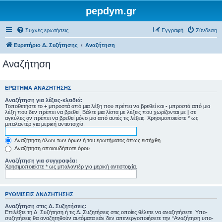
pepdym.gr
Συχνές ερωτήσεις
Εγγραφή
Σύνδεση
Ευρετήριο Δ. Συζήτησης
Αναζήτηση
Αναζήτηση
ΕΡΏΤΗΜΑ ΑΝΑΖΉΤΗΣΗΣ
Αναζήτηση για λέξεις-κλειδιά:
Τοποθετήστε το
+
μπροστά από μια λέξη που πρέπει να βρεθεί και
-
μπροστά από μια
λέξη που δεν πρέπει να βρεθεί. Βάλτε μια λίστα με λέξεις που χωρίζονται με
|
σε
αγκύλες αν πρέπει να βρεθεί μόνο μια από αυτές τις λέξεις. Χρησιμοποιείστε * ως
μπαλαντέρ για μερική αντιστοιχία.
Αναζήτηση όλων των όρων ή του ερωτήματος όπως εισήχθη
Αναζήτηση οποιουδήποτε όρου
Αναζήτηση για συγγραφέα:
Χρησιμοποιείστε * ως μπαλαντέρ για μερική αντιστοιχία.
ΡΥΘΜΊΣΕΙΣ ΑΝΑΖΉΤΗΣΗΣ
Αναζήτηση στις Δ. Συζητήσεις:
Επιλέξτε τη Δ. Συζήτηση ή τις Δ. Συζητήσεις στις οποίες θέλετε να αναζητήσετε. Υπο-
συζητήσεις θα αναζητηθούν αυτόματα εάν δεν απενεργοποιήσετε την “Αναζήτηση υπο-