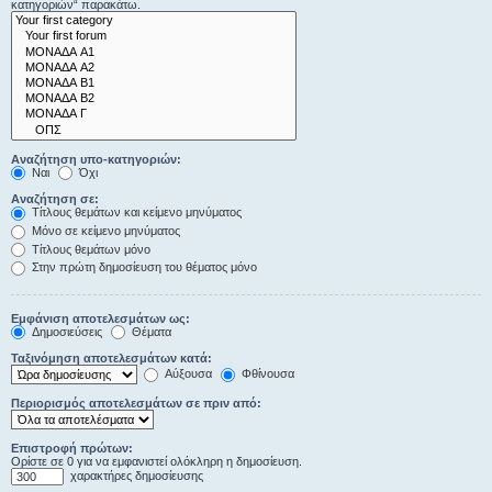
κατηγοριών“ παρακάτω.
Αναζήτηση υπο-κατηγοριών:
Ναι
Όχι
Αναζήτηση σε:
Τίτλους θεμάτων και κείμενο μηνύματος
Μόνο σε κείμενο μηνύματος
Τίτλους θεμάτων μόνο
Στην πρώτη δημοσίευση του θέματος μόνο
Εμφάνιση αποτελεσμάτων ως:
Δημοσιεύσεις
Θέματα
Ταξινόμηση αποτελεσμάτων κατά:
Αύξουσα
Φθίνουσα
Περιορισμός αποτελεσμάτων σε πριν από:
Επιστροφή πρώτων:
Ορίστε σε 0 για να εμφανιστεί ολόκληρη η δημοσίευση.
χαρακτήρες δημοσίευσης