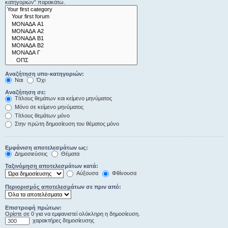
κατηγοριών“ παρακάτω.
Αναζήτηση υπο-κατηγοριών:
Ναι
Όχι
Αναζήτηση σε:
Τίτλους θεμάτων και κείμενο μηνύματος
Μόνο σε κείμενο μηνύματος
Τίτλους θεμάτων μόνο
Στην πρώτη δημοσίευση του θέματος μόνο
Εμφάνιση αποτελεσμάτων ως:
Δημοσιεύσεις
Θέματα
Ταξινόμηση αποτελεσμάτων κατά:
Αύξουσα
Φθίνουσα
Περιορισμός αποτελεσμάτων σε πριν από:
Επιστροφή πρώτων:
Ορίστε σε 0 για να εμφανιστεί ολόκληρη η δημοσίευση.
χαρακτήρες δημοσίευσης