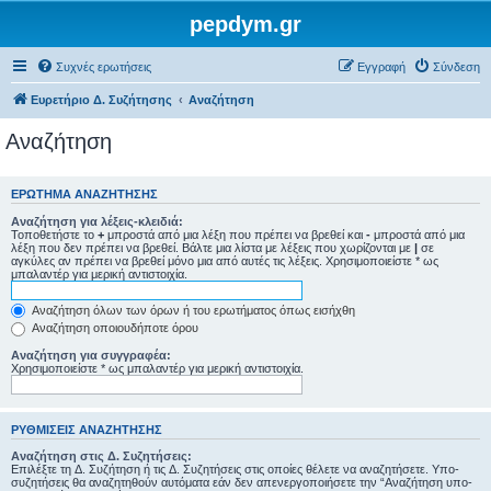
pepdym.gr
Συχνές ερωτήσεις
Εγγραφή
Σύνδεση
Ευρετήριο Δ. Συζήτησης
Αναζήτηση
Αναζήτηση
ΕΡΏΤΗΜΑ ΑΝΑΖΉΤΗΣΗΣ
Αναζήτηση για λέξεις-κλειδιά:
Τοποθετήστε το
+
μπροστά από μια λέξη που πρέπει να βρεθεί και
-
μπροστά από μια
λέξη που δεν πρέπει να βρεθεί. Βάλτε μια λίστα με λέξεις που χωρίζονται με
|
σε
αγκύλες αν πρέπει να βρεθεί μόνο μια από αυτές τις λέξεις. Χρησιμοποιείστε * ως
μπαλαντέρ για μερική αντιστοιχία.
Αναζήτηση όλων των όρων ή του ερωτήματος όπως εισήχθη
Αναζήτηση οποιουδήποτε όρου
Αναζήτηση για συγγραφέα:
Χρησιμοποιείστε * ως μπαλαντέρ για μερική αντιστοιχία.
ΡΥΘΜΊΣΕΙΣ ΑΝΑΖΉΤΗΣΗΣ
Αναζήτηση στις Δ. Συζητήσεις:
Επιλέξτε τη Δ. Συζήτηση ή τις Δ. Συζητήσεις στις οποίες θέλετε να αναζητήσετε. Υπο-
συζητήσεις θα αναζητηθούν αυτόματα εάν δεν απενεργοποιήσετε την “Αναζήτηση υπο-