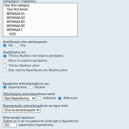
κατηγοριών“ παρακάτω.
Αναζήτηση υπο-κατηγοριών:
Ναι
Όχι
Αναζήτηση σε:
Τίτλους θεμάτων και κείμενο μηνύματος
Μόνο σε κείμενο μηνύματος
Τίτλους θεμάτων μόνο
Στην πρώτη δημοσίευση του θέματος μόνο
Εμφάνιση αποτελεσμάτων ως:
Δημοσιεύσεις
Θέματα
Ταξινόμηση αποτελεσμάτων κατά:
Αύξουσα
Φθίνουσα
Περιορισμός αποτελεσμάτων σε πριν από:
Επιστροφή πρώτων:
Ορίστε σε 0 για να εμφανιστεί ολόκληρη η δημοσίευση.
χαρακτήρες δημοσίευσης