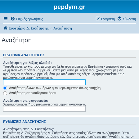
pepdym.gr
Συχνές ερωτήσεις
Εγγραφή
Σύνδεση
Ευρετήριο Δ. Συζήτησης
Αναζήτηση
Αναζήτηση
ΕΡΏΤΗΜΑ ΑΝΑΖΉΤΗΣΗΣ
Αναζήτηση για λέξεις-κλειδιά:
Τοποθετήστε το
+
μπροστά από μια λέξη που πρέπει να βρεθεί και
-
μπροστά από μια
λέξη που δεν πρέπει να βρεθεί. Βάλτε μια λίστα με λέξεις που χωρίζονται με
|
σε
αγκύλες αν πρέπει να βρεθεί μόνο μια από αυτές τις λέξεις. Χρησιμοποιείστε * ως
μπαλαντέρ για μερική αντιστοιχία.
Αναζήτηση όλων των όρων ή του ερωτήματος όπως εισήχθη
Αναζήτηση οποιουδήποτε όρου
Αναζήτηση για συγγραφέα:
Χρησιμοποιείστε * ως μπαλαντέρ για μερική αντιστοιχία.
ΡΥΘΜΊΣΕΙΣ ΑΝΑΖΉΤΗΣΗΣ
Αναζήτηση στις Δ. Συζητήσεις:
Επιλέξτε τη Δ. Συζήτηση ή τις Δ. Συζητήσεις στις οποίες θέλετε να αναζητήσετε. Υπο-
συζητήσεις θα αναζητηθούν αυτόματα εάν δεν απενεργοποιήσετε την “Αναζήτηση υπο-