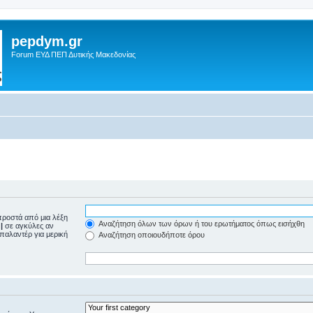
pepdym.gr
Forum ΕΥΔ ΠΕΠ Δυτικής Μακεδονίας
ροστά από μια λέξη
Αναζήτηση όλων των όρων ή του ερωτήματος όπως εισήχθη
ε
|
σε αγκύλες αν
μπαλαντέρ για μερική
Αναζήτηση οποιουδήποτε όρου