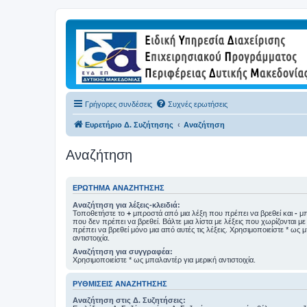
Γρήγορες συνδέσεις
Συχνές ερωτήσεις
Ευρετήριο Δ. Συζήτησης
Αναζήτηση
Αναζήτηση
ΕΡΏΤΗΜΑ ΑΝΑΖΉΤΗΣΗΣ
Αναζήτηση για λέξεις-κλειδιά:
Τοποθετήστε το
+
μπροστά από μια λέξη που πρέπει να βρεθεί και
-
μπ
που δεν πρέπει να βρεθεί. Βάλτε μια λίστα με λέξεις που χωρίζονται μ
πρέπει να βρεθεί μόνο μια από αυτές τις λέξεις. Χρησιμοποιείστε * ως 
αντιστοιχία.
Αναζήτηση για συγγραφέα:
Χρησιμοποιείστε * ως μπαλαντέρ για μερική αντιστοιχία.
ΡΥΘΜΊΣΕΙΣ ΑΝΑΖΉΤΗΣΗΣ
Αναζήτηση στις Δ. Συζητήσεις: