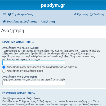
pepdym.gr
Συχνές ερωτήσεις
Εγγραφή
Σύνδεση
Ευρετήριο Δ. Συζήτησης
Αναζήτηση
Αναζήτηση
ΕΡΏΤΗΜΑ ΑΝΑΖΉΤΗΣΗΣ
Αναζήτηση για λέξεις-κλειδιά:
Τοποθετήστε το
+
μπροστά από μια λέξη που πρέπει να βρεθεί και
-
μπροστά από μια
λέξη που δεν πρέπει να βρεθεί. Βάλτε μια λίστα με λέξεις που χωρίζονται με
|
σε
αγκύλες αν πρέπει να βρεθεί μόνο μια από αυτές τις λέξεις. Χρησιμοποιείστε * ως
μπαλαντέρ για μερική αντιστοιχία.
Αναζήτηση όλων των όρων ή του ερωτήματος όπως εισήχθη
Αναζήτηση οποιουδήποτε όρου
Αναζήτηση για συγγραφέα:
Χρησιμοποιείστε * ως μπαλαντέρ για μερική αντιστοιχία.
ΡΥΘΜΊΣΕΙΣ ΑΝΑΖΉΤΗΣΗΣ
Αναζήτηση στις Δ. Συζητήσεις:
Επιλέξτε τη Δ. Συζήτηση ή τις Δ. Συζητήσεις στις οποίες θέλετε να αναζητήσετε. Υπο-
συζητήσεις θα αναζητηθούν αυτόματα εάν δεν απενεργοποιήσετε την “Αναζήτηση υπο-