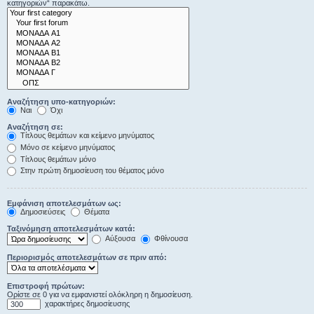
κατηγοριών“ παρακάτω.
Αναζήτηση υπο-κατηγοριών:
Ναι
Όχι
Αναζήτηση σε:
Τίτλους θεμάτων και κείμενο μηνύματος
Μόνο σε κείμενο μηνύματος
Τίτλους θεμάτων μόνο
Στην πρώτη δημοσίευση του θέματος μόνο
Εμφάνιση αποτελεσμάτων ως:
Δημοσιεύσεις
Θέματα
Ταξινόμηση αποτελεσμάτων κατά:
Αύξουσα
Φθίνουσα
Περιορισμός αποτελεσμάτων σε πριν από:
Επιστροφή πρώτων:
Ορίστε σε 0 για να εμφανιστεί ολόκληρη η δημοσίευση.
χαρακτήρες δημοσίευσης