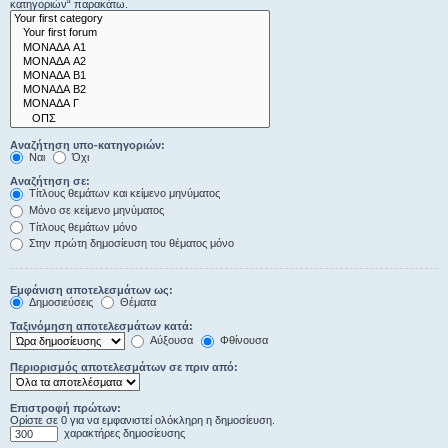
κατηγοριών“ παρακάτω.
Αναζήτηση υπο-κατηγοριών:
Ναι
Όχι
Αναζήτηση σε:
Τίτλους θεμάτων και κείμενο μηνύματος
Μόνο σε κείμενο μηνύματος
Τίτλους θεμάτων μόνο
Στην πρώτη δημοσίευση του θέματος μόνο
Εμφάνιση αποτελεσμάτων ως:
Δημοσιεύσεις
Θέματα
Ταξινόμηση αποτελεσμάτων κατά:
Αύξουσα
Φθίνουσα
Περιορισμός αποτελεσμάτων σε πριν από:
Επιστροφή πρώτων:
Ορίστε σε 0 για να εμφανιστεί ολόκληρη η δημοσίευση.
χαρακτήρες δημοσίευσης