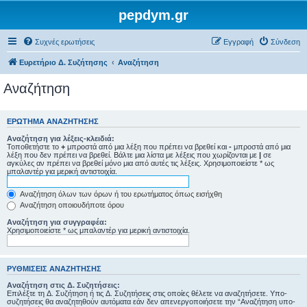
pepdym.gr
Συχνές ερωτήσεις
Εγγραφή
Σύνδεση
Ευρετήριο Δ. Συζήτησης
Αναζήτηση
Αναζήτηση
ΕΡΏΤΗΜΑ ΑΝΑΖΉΤΗΣΗΣ
Αναζήτηση για λέξεις-κλειδιά:
Τοποθετήστε το
+
μπροστά από μια λέξη που πρέπει να βρεθεί και
-
μπροστά από μια
λέξη που δεν πρέπει να βρεθεί. Βάλτε μια λίστα με λέξεις που χωρίζονται με
|
σε
αγκύλες αν πρέπει να βρεθεί μόνο μια από αυτές τις λέξεις. Χρησιμοποιείστε * ως
μπαλαντέρ για μερική αντιστοιχία.
Αναζήτηση όλων των όρων ή του ερωτήματος όπως εισήχθη
Αναζήτηση οποιουδήποτε όρου
Αναζήτηση για συγγραφέα:
Χρησιμοποιείστε * ως μπαλαντέρ για μερική αντιστοιχία.
ΡΥΘΜΊΣΕΙΣ ΑΝΑΖΉΤΗΣΗΣ
Αναζήτηση στις Δ. Συζητήσεις:
Επιλέξτε τη Δ. Συζήτηση ή τις Δ. Συζητήσεις στις οποίες θέλετε να αναζητήσετε. Υπο-
συζητήσεις θα αναζητηθούν αυτόματα εάν δεν απενεργοποιήσετε την “Αναζήτηση υπο-