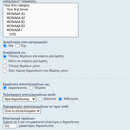
κατηγοριών“ παρακάτω.
Αναζήτηση υπο-κατηγοριών:
Ναι
Όχι
Αναζήτηση σε:
Τίτλους θεμάτων και κείμενο μηνύματος
Μόνο σε κείμενο μηνύματος
Τίτλους θεμάτων μόνο
Στην πρώτη δημοσίευση του θέματος μόνο
Εμφάνιση αποτελεσμάτων ως:
Δημοσιεύσεις
Θέματα
Ταξινόμηση αποτελεσμάτων κατά:
Αύξουσα
Φθίνουσα
Περιορισμός αποτελεσμάτων σε πριν από:
Επιστροφή πρώτων:
Ορίστε σε 0 για να εμφανιστεί ολόκληρη η δημοσίευση.
χαρακτήρες δημοσίευσης