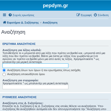
pepdym.gr
Συχνές ερωτήσεις
Εγγραφή
Σύνδεση
Ευρετήριο Δ. Συζήτησης
Αναζήτηση
Αναζήτηση
ΕΡΏΤΗΜΑ ΑΝΑΖΉΤΗΣΗΣ
Αναζήτηση για λέξεις-κλειδιά:
Τοποθετήστε το
+
μπροστά από μια λέξη που πρέπει να βρεθεί και
-
μπροστά από μια
λέξη που δεν πρέπει να βρεθεί. Βάλτε μια λίστα με λέξεις που χωρίζονται με
|
σε
αγκύλες αν πρέπει να βρεθεί μόνο μια από αυτές τις λέξεις. Χρησιμοποιείστε * ως
μπαλαντέρ για μερική αντιστοιχία.
Αναζήτηση όλων των όρων ή του ερωτήματος όπως εισήχθη
Αναζήτηση οποιουδήποτε όρου
Αναζήτηση για συγγραφέα:
Χρησιμοποιείστε * ως μπαλαντέρ για μερική αντιστοιχία.
ΡΥΘΜΊΣΕΙΣ ΑΝΑΖΉΤΗΣΗΣ
Αναζήτηση στις Δ. Συζητήσεις:
Επιλέξτε τη Δ. Συζήτηση ή τις Δ. Συζητήσεις στις οποίες θέλετε να αναζητήσετε. Υπο-
συζητήσεις θα αναζητηθούν αυτόματα εάν δεν απενεργοποιήσετε την “Αναζήτηση υπο-