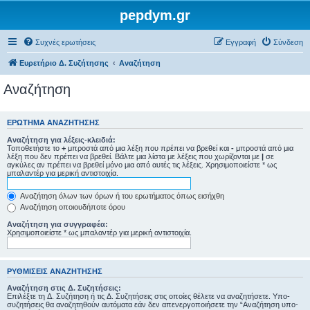
pepdym.gr
Συχνές ερωτήσεις
Εγγραφή
Σύνδεση
Ευρετήριο Δ. Συζήτησης
Αναζήτηση
Αναζήτηση
ΕΡΏΤΗΜΑ ΑΝΑΖΉΤΗΣΗΣ
Αναζήτηση για λέξεις-κλειδιά:
Τοποθετήστε το
+
μπροστά από μια λέξη που πρέπει να βρεθεί και
-
μπροστά από μια
λέξη που δεν πρέπει να βρεθεί. Βάλτε μια λίστα με λέξεις που χωρίζονται με
|
σε
αγκύλες αν πρέπει να βρεθεί μόνο μια από αυτές τις λέξεις. Χρησιμοποιείστε * ως
μπαλαντέρ για μερική αντιστοιχία.
Αναζήτηση όλων των όρων ή του ερωτήματος όπως εισήχθη
Αναζήτηση οποιουδήποτε όρου
Αναζήτηση για συγγραφέα:
Χρησιμοποιείστε * ως μπαλαντέρ για μερική αντιστοιχία.
ΡΥΘΜΊΣΕΙΣ ΑΝΑΖΉΤΗΣΗΣ
Αναζήτηση στις Δ. Συζητήσεις:
Επιλέξτε τη Δ. Συζήτηση ή τις Δ. Συζητήσεις στις οποίες θέλετε να αναζητήσετε. Υπο-
συζητήσεις θα αναζητηθούν αυτόματα εάν δεν απενεργοποιήσετε την “Αναζήτηση υπο-