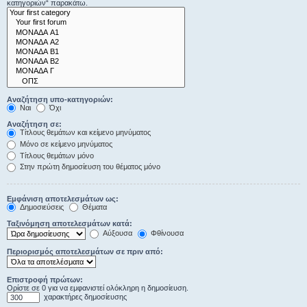
κατηγοριών“ παρακάτω.
Αναζήτηση υπο-κατηγοριών:
Ναι
Όχι
Αναζήτηση σε:
Τίτλους θεμάτων και κείμενο μηνύματος
Μόνο σε κείμενο μηνύματος
Τίτλους θεμάτων μόνο
Στην πρώτη δημοσίευση του θέματος μόνο
Εμφάνιση αποτελεσμάτων ως:
Δημοσιεύσεις
Θέματα
Ταξινόμηση αποτελεσμάτων κατά:
Αύξουσα
Φθίνουσα
Περιορισμός αποτελεσμάτων σε πριν από:
Επιστροφή πρώτων:
Ορίστε σε 0 για να εμφανιστεί ολόκληρη η δημοσίευση.
χαρακτήρες δημοσίευσης