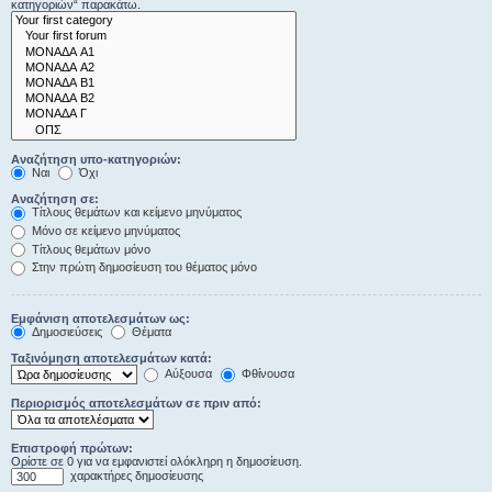
κατηγοριών“ παρακάτω.
Αναζήτηση υπο-κατηγοριών:
Ναι
Όχι
Αναζήτηση σε:
Τίτλους θεμάτων και κείμενο μηνύματος
Μόνο σε κείμενο μηνύματος
Τίτλους θεμάτων μόνο
Στην πρώτη δημοσίευση του θέματος μόνο
Εμφάνιση αποτελεσμάτων ως:
Δημοσιεύσεις
Θέματα
Ταξινόμηση αποτελεσμάτων κατά:
Αύξουσα
Φθίνουσα
Περιορισμός αποτελεσμάτων σε πριν από:
Επιστροφή πρώτων:
Ορίστε σε 0 για να εμφανιστεί ολόκληρη η δημοσίευση.
χαρακτήρες δημοσίευσης