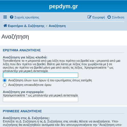
pepdym.gr
Συχνές ερωτήσεις
Εγγραφή
Σύνδεση
Ευρετήριο Δ. Συζήτησης
Αναζήτηση
Αναζήτηση
ΕΡΏΤΗΜΑ ΑΝΑΖΉΤΗΣΗΣ
Αναζήτηση για λέξεις-κλειδιά:
Τοποθετήστε το
+
μπροστά από μια λέξη που πρέπει να βρεθεί και
-
μπροστά από μια
λέξη που δεν πρέπει να βρεθεί. Βάλτε μια λίστα με λέξεις που χωρίζονται με
|
σε
αγκύλες αν πρέπει να βρεθεί μόνο μια από αυτές τις λέξεις. Χρησιμοποιείστε * ως
μπαλαντέρ για μερική αντιστοιχία.
Αναζήτηση όλων των όρων ή του ερωτήματος όπως εισήχθη
Αναζήτηση οποιουδήποτε όρου
Αναζήτηση για συγγραφέα:
Χρησιμοποιείστε * ως μπαλαντέρ για μερική αντιστοιχία.
ΡΥΘΜΊΣΕΙΣ ΑΝΑΖΉΤΗΣΗΣ
Αναζήτηση στις Δ. Συζητήσεις:
Επιλέξτε τη Δ. Συζήτηση ή τις Δ. Συζητήσεις στις οποίες θέλετε να αναζητήσετε. Υπο-
συζητήσεις θα αναζητηθούν αυτόματα εάν δεν απενεργοποιήσετε την “Αναζήτηση υπο-