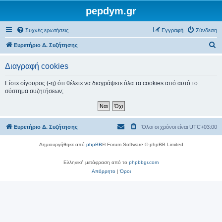
pepdym.gr
Συχνές ερωτήσεις
Εγγραφή
Σύνδεση
Α
Ευρετήριο Δ. Συζήτησης
ν
Διαγραφή cookies
α
ζ
Είστε σίγουρος (-η) ότι θέλετε να διαγράψετε όλα τα cookies από αυτό το
σύστημα συζητήσεων;
ή
τ
η
Ευρετήριο Δ. Συζήτησης
Όλοι οι χρόνοι είναι
UTC+03:00
σ
η
Δημιουργήθηκε από
phpBB
® Forum Software © phpBB Limited
Ελληνική μετάφραση από το
phpbbgr.com
Απόρρητο
|
Όροι