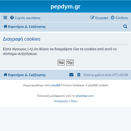
pepdym.gr
Συχνές ερωτήσεις
Εγγραφή
Σύνδεση
Α
Ευρετήριο Δ. Συζήτησης
ν
Διαγραφή cookies
α
ζ
Είστε σίγουρος (-η) ότι θέλετε να διαγράψετε όλα τα cookies από αυτό το
σύστημα συζητήσεων;
ή
τ
η
Ευρετήριο Δ. Συζήτησης
Όλοι οι χρόνοι είναι
UTC+03:00
σ
η
Δημιουργήθηκε από
phpBB
® Forum Software © phpBB Limited
Ελληνική μετάφραση από το
phpbbgr.com
Απόρρητο
|
Όροι