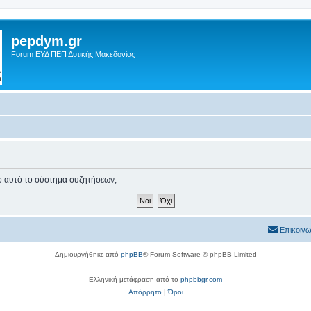
pepdym.gr
Forum ΕΥΔ ΠΕΠ Δυτικής Μακεδονίας
πό αυτό το σύστημα συζητήσεων;
Επικοινω
Δημιουργήθηκε από
phpBB
® Forum Software © phpBB Limited
Ελληνική μετάφραση από το
phpbbgr.com
Απόρρητο
|
Όροι