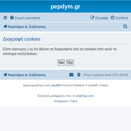
pepdym.gr
Συχνές ερωτήσεις
Εγγραφή
Σύνδεση
Α
Ευρετήριο Δ. Συζήτησης
ν
Διαγραφή cookies
α
ζ
Είστε σίγουρος (-η) ότι θέλετε να διαγράψετε όλα τα cookies από αυτό το
σύστημα συζητήσεων;
ή
τ
η
Ευρετήριο Δ. Συζήτησης
Όλοι οι χρόνοι είναι
UTC+03:00
σ
η
Δημιουργήθηκε από
phpBB
® Forum Software © phpBB Limited
Ελληνική μετάφραση από το
phpbbgr.com
Απόρρητο
|
Όροι