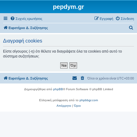
pepdym.gr
Συχνές ερωτήσεις
Εγγραφή
Σύνδεση
Α
Ευρετήριο Δ. Συζήτησης
ν
Διαγραφή cookies
α
ζ
Είστε σίγουρος (-η) ότι θέλετε να διαγράψετε όλα τα cookies από αυτό το
σύστημα συζητήσεων;
ή
τ
η
Ευρετήριο Δ. Συζήτησης
Όλοι οι χρόνοι είναι
UTC+03:00
σ
η
Δημιουργήθηκε από
phpBB
® Forum Software © phpBB Limited
Ελληνική μετάφραση από το
phpbbgr.com
Απόρρητο
|
Όροι