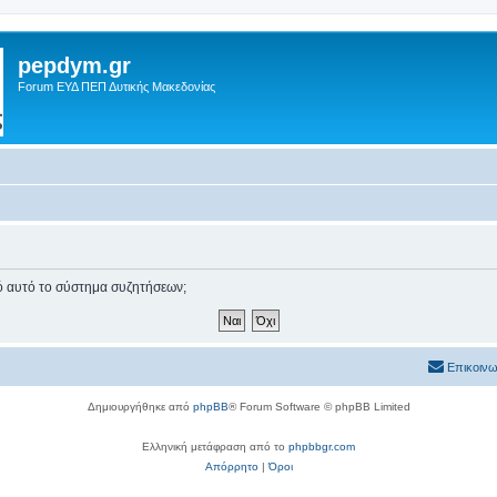
pepdym.gr
Forum ΕΥΔ ΠΕΠ Δυτικής Μακεδονίας
πό αυτό το σύστημα συζητήσεων;
Επικοινω
Δημιουργήθηκε από
phpBB
® Forum Software © phpBB Limited
Ελληνική μετάφραση από το
phpbbgr.com
Απόρρητο
|
Όροι