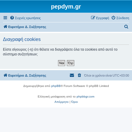
pepdym.gr
Συχνές ερωτήσεις
Εγγραφή
Σύνδεση
Α
Ευρετήριο Δ. Συζήτησης
ν
Διαγραφή cookies
α
ζ
Είστε σίγουρος (-η) ότι θέλετε να διαγράψετε όλα τα cookies από αυτό το
σύστημα συζητήσεων;
ή
τ
η
Ευρετήριο Δ. Συζήτησης
Όλοι οι χρόνοι είναι
UTC+03:00
σ
η
Δημιουργήθηκε από
phpBB
® Forum Software © phpBB Limited
Ελληνική μετάφραση από το
phpbbgr.com
Απόρρητο
|
Όροι