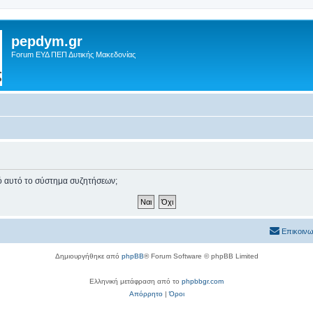
pepdym.gr
Forum ΕΥΔ ΠΕΠ Δυτικής Μακεδονίας
πό αυτό το σύστημα συζητήσεων;
Επικοινω
Δημιουργήθηκε από
phpBB
® Forum Software © phpBB Limited
Ελληνική μετάφραση από το
phpbbgr.com
Απόρρητο
|
Όροι