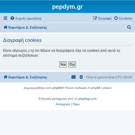
pepdym.gr
Συχνές ερωτήσεις
Εγγραφή
Σύνδεση
Α
Ευρετήριο Δ. Συζήτησης
ν
Διαγραφή cookies
α
ζ
Είστε σίγουρος (-η) ότι θέλετε να διαγράψετε όλα τα cookies από αυτό το
σύστημα συζητήσεων;
ή
τ
η
Ευρετήριο Δ. Συζήτησης
Όλοι οι χρόνοι είναι
UTC+03:00
σ
η
Δημιουργήθηκε από
phpBB
® Forum Software © phpBB Limited
Ελληνική μετάφραση από το
phpbbgr.com
Απόρρητο
|
Όροι