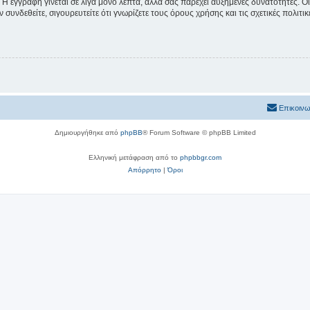
 Η εγγραφή γίνεται σε λίγα μόνο λεπτά, αλλά σας παρέχει αυξημένες δυνατότητες. 
συνδεθείτε, σιγουρευτείτε ότι γνωρίζετε τους όρους χρήσης και τις σχετικές πολιτ
Επικοινω
Δημιουργήθηκε από
phpBB
® Forum Software © phpBB Limited
Ελληνική μετάφραση από το
phpbbgr.com
Απόρρητο
|
Όροι