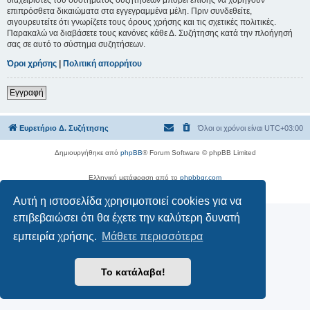
επιπρόσθετα δικαιώματα στα εγγεγραμμένα μέλη. Πριν συνδεθείτε,
σιγουρευτείτε ότι γνωρίζετε τους όρους χρήσης και τις σχετικές πολιτικές.
Παρακαλώ να διαβάσετε τους κανόνες κάθε Δ. Συζήτησης κατά την πλοήγησή
σας σε αυτό το σύστημα συζητήσεων.
Όροι χρήσης
|
Πολιτική απορρήτου
Εγγραφή
Ευρετήριο Δ. Συζήτησης
Όλοι οι χρόνοι είναι
UTC+03:00
Δημιουργήθηκε από
phpBB
® Forum Software © phpBB Limited
Ελληνική μετάφραση από το
phpbbgr.com
Απόρρητο
|
Όροι
Αυτή η ιστοσελίδα χρησιμοποιεί cookies για να
επιβεβαιώσει ότι θα έχετε την καλύτερη δυνατή
εμπειρία χρήσης.
Μάθετε περισσότερα
Το κατάλαβα!