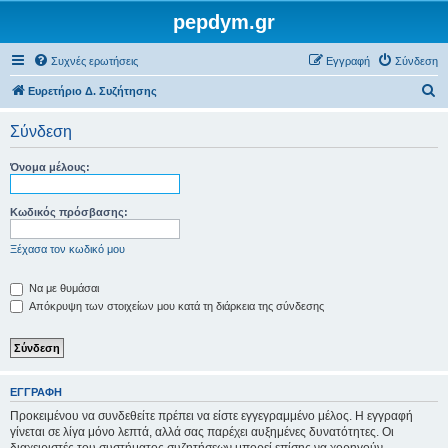
pepdym.gr
Συχνές ερωτήσεις
Εγγραφή
Σύνδεση
Α
Ευρετήριο Δ. Συζήτησης
ν
Σύνδεση
α
ζ
Όνομα μέλους:
ή
τ
Κωδικός πρόσβασης:
η
Ξέχασα τον κωδικό μου
σ
η
Να με θυμάσαι
Απόκρυψη των στοιχείων μου κατά τη διάρκεια της σύνδεσης
ΕΓΓΡΑΦΉ
Προκειμένου να συνδεθείτε πρέπει να είστε εγγεγραμμένο μέλος. Η εγγραφή
γίνεται σε λίγα μόνο λεπτά, αλλά σας παρέχει αυξημένες δυνατότητες. Οι
διαχειριστές του συστήματος συζητήσεων μπορεί επίσης να χορηγούν