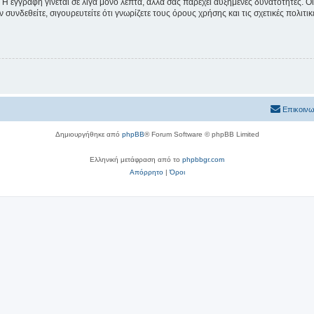
 Η εγγραφή γίνεται σε λίγα μόνο λεπτά, αλλά σας παρέχει αυξημένες δυνατότητες. 
συνδεθείτε, σιγουρευτείτε ότι γνωρίζετε τους όρους χρήσης και τις σχετικές πολιτ
Επικοινω
Δημιουργήθηκε από
phpBB
® Forum Software © phpBB Limited
Ελληνική μετάφραση από το
phpbbgr.com
Απόρρητο
|
Όροι