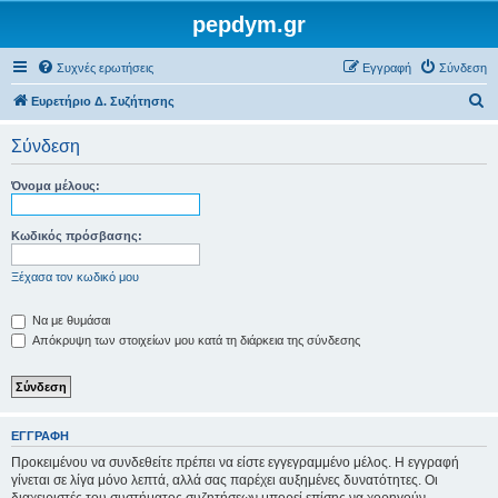
pepdym.gr
Συχνές ερωτήσεις
Εγγραφή
Σύνδεση
Α
Ευρετήριο Δ. Συζήτησης
ν
Σύνδεση
α
ζ
Όνομα μέλους:
ή
τ
Κωδικός πρόσβασης:
η
Ξέχασα τον κωδικό μου
σ
η
Να με θυμάσαι
Απόκρυψη των στοιχείων μου κατά τη διάρκεια της σύνδεσης
ΕΓΓΡΑΦΉ
Προκειμένου να συνδεθείτε πρέπει να είστε εγγεγραμμένο μέλος. Η εγγραφή
γίνεται σε λίγα μόνο λεπτά, αλλά σας παρέχει αυξημένες δυνατότητες. Οι
διαχειριστές του συστήματος συζητήσεων μπορεί επίσης να χορηγούν