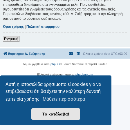
επιπρόσθετα δικαιώματα στα εγγεγραμμένα μέλη. Πριν συνδεθείτε,
σιγουρευτείτε ότι γνωρίζετε τους όρους χρήσης και τις σχετικές πολιτικές.
Παρακαλώ να διαβάσετε τους κανόνες κάθε Δ. Συζήτησης κατά την πλοήγησή
σας σε αυτό το σύστημα συζητήσεων.
Όροι χρήσης
|
Πολιτική απορρήτου
Εγγραφή
Ευρετήριο Δ. Συζήτησης
Όλοι οι χρόνοι είναι
UTC+03:00
Δημιουργήθηκε από
phpBB
® Forum Software © phpBB Limited
Ελληνική μετάφραση από το
phpbbgr.com
Απόρρητο
|
Όροι
Αυτή η ιστοσελίδα χρησιμοποιεί cookies για να
επιβεβαιώσει ότι θα έχετε την καλύτερη δυνατή
εμπειρία χρήσης.
Μάθετε περισσότερα
Το κατάλαβα!