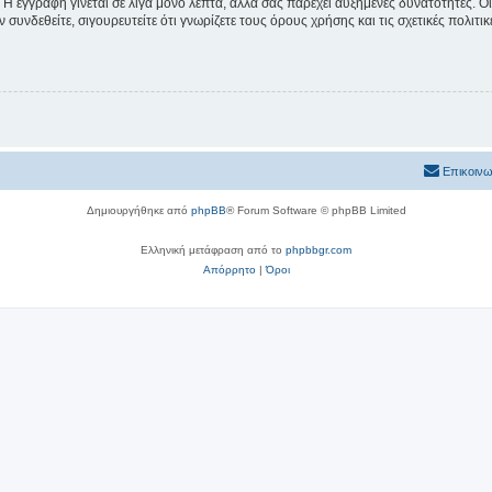
 Η εγγραφή γίνεται σε λίγα μόνο λεπτά, αλλά σας παρέχει αυξημένες δυνατότητες. 
συνδεθείτε, σιγουρευτείτε ότι γνωρίζετε τους όρους χρήσης και τις σχετικές πολιτ
Επικοινω
Δημιουργήθηκε από
phpBB
® Forum Software © phpBB Limited
Ελληνική μετάφραση από το
phpbbgr.com
Απόρρητο
|
Όροι