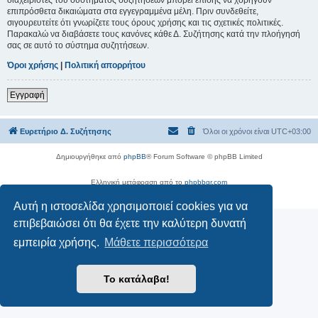
επιπρόσθετα δικαιώματα στα εγγεγραμμένα μέλη. Πριν συνδεθείτε,
σιγουρευτείτε ότι γνωρίζετε τους όρους χρήσης και τις σχετικές πολιτικές.
Παρακαλώ να διαβάσετε τους κανόνες κάθε Δ. Συζήτησης κατά την πλοήγησή
σας σε αυτό το σύστημα συζητήσεων.
Όροι χρήσης
|
Πολιτική απορρήτου
Εγγραφή
Ευρετήριο Δ. Συζήτησης
Όλοι οι χρόνοι είναι
UTC+03:00
Δημιουργήθηκε από
phpBB
® Forum Software © phpBB Limited
Ελληνική μετάφραση από το
phpbbgr.com
Απόρρητο
|
Όροι
Αυτή η ιστοσελίδα χρησιμοποιεί cookies για να
επιβεβαιώσει ότι θα έχετε την καλύτερη δυνατή
εμπειρία χρήσης.
Μάθετε περισσότερα
Το κατάλαβα!