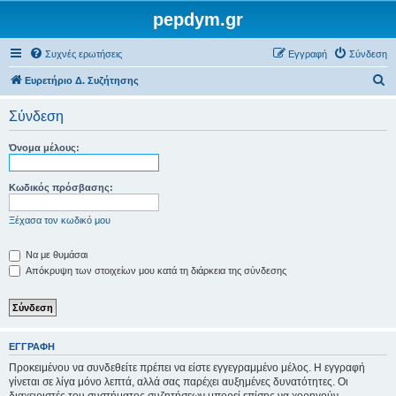
pepdym.gr
Συχνές ερωτήσεις
Εγγραφή
Σύνδεση
Α
Ευρετήριο Δ. Συζήτησης
ν
Σύνδεση
α
ζ
Όνομα μέλους:
ή
τ
Κωδικός πρόσβασης:
η
Ξέχασα τον κωδικό μου
σ
η
Να με θυμάσαι
Απόκρυψη των στοιχείων μου κατά τη διάρκεια της σύνδεσης
ΕΓΓΡΑΦΉ
Προκειμένου να συνδεθείτε πρέπει να είστε εγγεγραμμένο μέλος. Η εγγραφή
γίνεται σε λίγα μόνο λεπτά, αλλά σας παρέχει αυξημένες δυνατότητες. Οι
διαχειριστές του συστήματος συζητήσεων μπορεί επίσης να χορηγούν