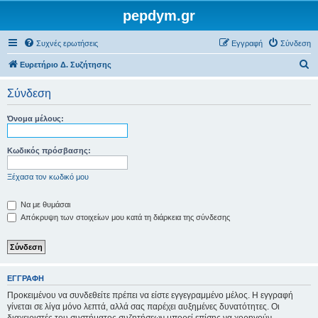
pepdym.gr
Συχνές ερωτήσεις
Εγγραφή
Σύνδεση
Α
Ευρετήριο Δ. Συζήτησης
ν
Σύνδεση
α
ζ
Όνομα μέλους:
ή
τ
Κωδικός πρόσβασης:
η
Ξέχασα τον κωδικό μου
σ
η
Να με θυμάσαι
Απόκρυψη των στοιχείων μου κατά τη διάρκεια της σύνδεσης
ΕΓΓΡΑΦΉ
Προκειμένου να συνδεθείτε πρέπει να είστε εγγεγραμμένο μέλος. Η εγγραφή
γίνεται σε λίγα μόνο λεπτά, αλλά σας παρέχει αυξημένες δυνατότητες. Οι
διαχειριστές του συστήματος συζητήσεων μπορεί επίσης να χορηγούν