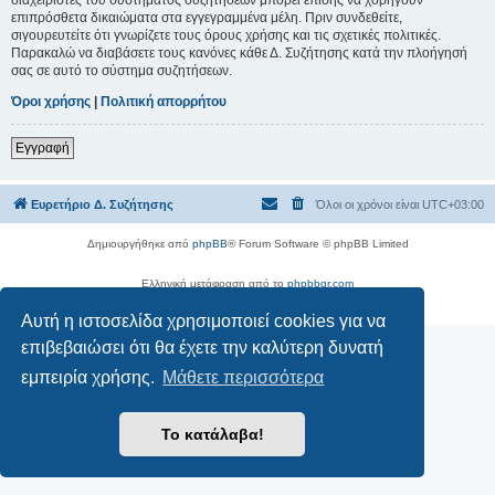
επιπρόσθετα δικαιώματα στα εγγεγραμμένα μέλη. Πριν συνδεθείτε,
σιγουρευτείτε ότι γνωρίζετε τους όρους χρήσης και τις σχετικές πολιτικές.
Παρακαλώ να διαβάσετε τους κανόνες κάθε Δ. Συζήτησης κατά την πλοήγησή
σας σε αυτό το σύστημα συζητήσεων.
Όροι χρήσης
|
Πολιτική απορρήτου
Εγγραφή
Ευρετήριο Δ. Συζήτησης
Όλοι οι χρόνοι είναι
UTC+03:00
Δημιουργήθηκε από
phpBB
® Forum Software © phpBB Limited
Ελληνική μετάφραση από το
phpbbgr.com
Απόρρητο
|
Όροι
Αυτή η ιστοσελίδα χρησιμοποιεί cookies για να
επιβεβαιώσει ότι θα έχετε την καλύτερη δυνατή
εμπειρία χρήσης.
Μάθετε περισσότερα
Το κατάλαβα!