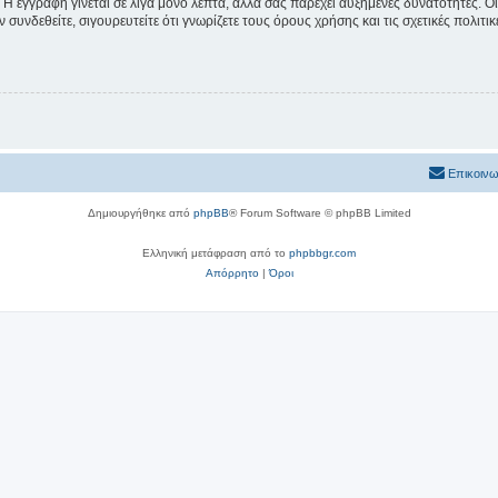
 Η εγγραφή γίνεται σε λίγα μόνο λεπτά, αλλά σας παρέχει αυξημένες δυνατότητες. 
συνδεθείτε, σιγουρευτείτε ότι γνωρίζετε τους όρους χρήσης και τις σχετικές πολιτ
Επικοινω
Δημιουργήθηκε από
phpBB
® Forum Software © phpBB Limited
Ελληνική μετάφραση από το
phpbbgr.com
Απόρρητο
|
Όροι