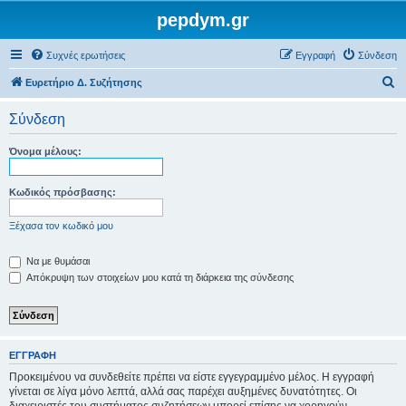
pepdym.gr
Συχνές ερωτήσεις
Εγγραφή
Σύνδεση
Α
Ευρετήριο Δ. Συζήτησης
ν
Σύνδεση
α
ζ
Όνομα μέλους:
ή
τ
Κωδικός πρόσβασης:
η
Ξέχασα τον κωδικό μου
σ
η
Να με θυμάσαι
Απόκρυψη των στοιχείων μου κατά τη διάρκεια της σύνδεσης
ΕΓΓΡΑΦΉ
Προκειμένου να συνδεθείτε πρέπει να είστε εγγεγραμμένο μέλος. Η εγγραφή
γίνεται σε λίγα μόνο λεπτά, αλλά σας παρέχει αυξημένες δυνατότητες. Οι
διαχειριστές του συστήματος συζητήσεων μπορεί επίσης να χορηγούν