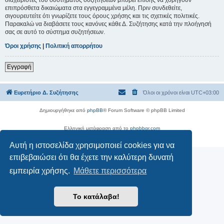
επιπρόσθετα δικαιώματα στα εγγεγραμμένα μέλη. Πριν συνδεθείτε,
σιγουρευτείτε ότι γνωρίζετε τους όρους χρήσης και τις σχετικές πολιτικές.
Παρακαλώ να διαβάσετε τους κανόνες κάθε Δ. Συζήτησης κατά την πλοήγησή
σας σε αυτό το σύστημα συζητήσεων.
Όροι χρήσης
|
Πολιτική απορρήτου
Εγγραφή
Ευρετήριο Δ. Συζήτησης
Όλοι οι χρόνοι είναι
UTC+03:00
Δημιουργήθηκε από
phpBB
® Forum Software © phpBB Limited
Ελληνική μετάφραση από το
phpbbgr.com
Απόρρητο
|
Όροι
Αυτή η ιστοσελίδα χρησιμοποιεί cookies για να
επιβεβαιώσει ότι θα έχετε την καλύτερη δυνατή
εμπειρία χρήσης.
Μάθετε περισσότερα
Το κατάλαβα!