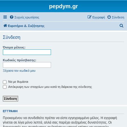
pepdym.gr
Συχνές ερωτήσεις
Εγγραφή
Σύνδεση
Α
Ευρετήριο Δ. Συζήτησης
ν
Σύνδεση
α
ζ
Όνομα μέλους:
ή
τ
Κωδικός πρόσβασης:
η
Ξέχασα τον κωδικό μου
σ
η
Να με θυμάσαι
Απόκρυψη των στοιχείων μου κατά τη διάρκεια της σύνδεσης
ΕΓΓΡΑΦΉ
Προκειμένου να συνδεθείτε πρέπει να είστε εγγεγραμμένο μέλος. Η εγγραφή
γίνεται σε λίγα μόνο λεπτά, αλλά σας παρέχει αυξημένες δυνατότητες. Οι
διαχειριστές του συστήματος συζητήσεων μπορεί επίσης να χορηγούν