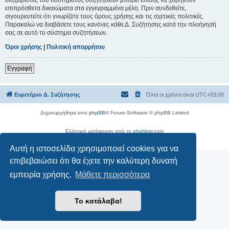
επιπρόσθετα δικαιώματα στα εγγεγραμμένα μέλη. Πριν συνδεθείτε,
σιγουρευτείτε ότι γνωρίζετε τους όρους χρήσης και τις σχετικές πολιτικές.
Παρακαλώ να διαβάσετε τους κανόνες κάθε Δ. Συζήτησης κατά την πλοήγησή
σας σε αυτό το σύστημα συζητήσεων.
Όροι χρήσης
|
Πολιτική απορρήτου
Εγγραφή
Ευρετήριο Δ. Συζήτησης
Όλοι οι χρόνοι είναι
UTC+03:00
Δημιουργήθηκε από
phpBB
® Forum Software © phpBB Limited
Ελληνική μετάφραση από το
phpbbgr.com
Απόρρητο
|
Όροι
Αυτή η ιστοσελίδα χρησιμοποιεί cookies για να
επιβεβαιώσει ότι θα έχετε την καλύτερη δυνατή
εμπειρία χρήσης.
Μάθετε περισσότερα
Το κατάλαβα!