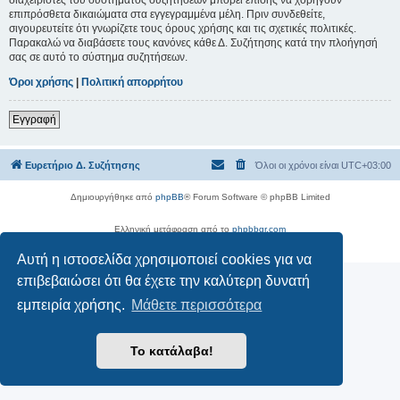
επιπρόσθετα δικαιώματα στα εγγεγραμμένα μέλη. Πριν συνδεθείτε,
σιγουρευτείτε ότι γνωρίζετε τους όρους χρήσης και τις σχετικές πολιτικές.
Παρακαλώ να διαβάσετε τους κανόνες κάθε Δ. Συζήτησης κατά την πλοήγησή
σας σε αυτό το σύστημα συζητήσεων.
Όροι χρήσης
|
Πολιτική απορρήτου
Εγγραφή
Ευρετήριο Δ. Συζήτησης
Όλοι οι χρόνοι είναι
UTC+03:00
Δημιουργήθηκε από
phpBB
® Forum Software © phpBB Limited
Ελληνική μετάφραση από το
phpbbgr.com
Απόρρητο
|
Όροι
Αυτή η ιστοσελίδα χρησιμοποιεί cookies για να
επιβεβαιώσει ότι θα έχετε την καλύτερη δυνατή
εμπειρία χρήσης.
Μάθετε περισσότερα
Το κατάλαβα!