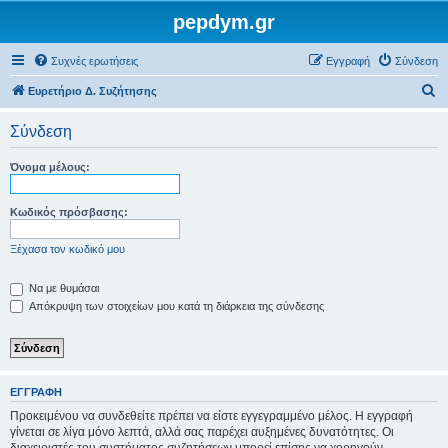
pepdym.gr
Συχνές ερωτήσεις
Εγγραφή
Σύνδεση
Α
Ευρετήριο Δ. Συζήτησης
ν
Σύνδεση
α
ζ
Όνομα μέλους:
ή
τ
Κωδικός πρόσβασης:
η
Ξέχασα τον κωδικό μου
σ
η
Να με θυμάσαι
Απόκρυψη των στοιχείων μου κατά τη διάρκεια της σύνδεσης
ΕΓΓΡΑΦΉ
Προκειμένου να συνδεθείτε πρέπει να είστε εγγεγραμμένο μέλος. Η εγγραφή
γίνεται σε λίγα μόνο λεπτά, αλλά σας παρέχει αυξημένες δυνατότητες. Οι
διαχειριστές του συστήματος συζητήσεων μπορεί επίσης να χορηγούν