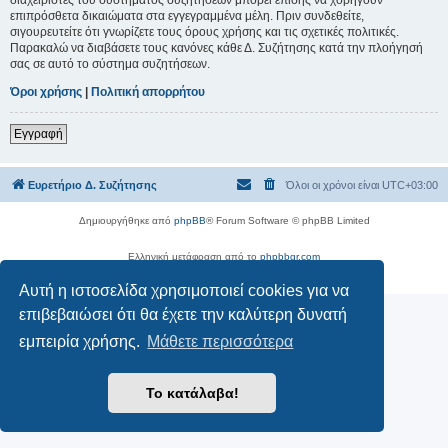
επιπρόσθετα δικαιώματα στα εγγεγραμμένα μέλη. Πριν συνδεθείτε,
σιγουρευτείτε ότι γνωρίζετε τους όρους χρήσης και τις σχετικές πολιτικές.
Παρακαλώ να διαβάσετε τους κανόνες κάθε Δ. Συζήτησης κατά την πλοήγησή
σας σε αυτό το σύστημα συζητήσεων.
Όροι χρήσης
|
Πολιτική απορρήτου
Εγγραφή
Ευρετήριο Δ. Συζήτησης
Όλοι οι χρόνοι είναι
UTC+03:00
Δημιουργήθηκε από
phpBB
® Forum Software © phpBB Limited
Ελληνική μετάφραση από το
phpbbgr.com
Απόρρητο
|
Όροι
Αυτή η ιστοσελίδα χρησιμοποιεί cookies για να
επιβεβαιώσει ότι θα έχετε την καλύτερη δυνατή
εμπειρία χρήσης.
Μάθετε περισσότερα
Το κατάλαβα!