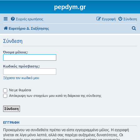
pepdym.gr
Συχνές ερωτήσεις
Εγγραφή
Σύνδεση
Α
Ευρετήριο Δ. Συζήτησης
ν
Σύνδεση
α
ζ
Όνομα μέλους:
ή
τ
Κωδικός πρόσβασης:
η
Ξέχασα τον κωδικό μου
σ
η
Να με θυμάσαι
Απόκρυψη των στοιχείων μου κατά τη διάρκεια της σύνδεσης
ΕΓΓΡΑΦΉ
Προκειμένου να συνδεθείτε πρέπει να είστε εγγεγραμμένο μέλος. Η εγγραφή
γίνεται σε λίγα μόνο λεπτά, αλλά σας παρέχει αυξημένες δυνατότητες. Οι
διαχειριστές του συστήματος συζητήσεων μπορεί επίσης να χορηγούν