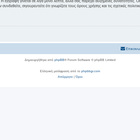
 Η εγγραφή γίνεται σε λίγα μόνο λεπτά, αλλά σας παρέχει αυξημένες δυνατότητες. 
συνδεθείτε, σιγουρευτείτε ότι γνωρίζετε τους όρους χρήσης και τις σχετικές πολιτ
Επικοινω
Δημιουργήθηκε από
phpBB
® Forum Software © phpBB Limited
Ελληνική μετάφραση από το
phpbbgr.com
Απόρρητο
|
Όροι