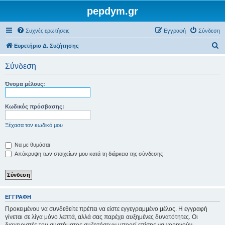
pepdym.gr
Συχνές ερωτήσεις
Εγγραφή
Σύνδεση
Α
Ευρετήριο Δ. Συζήτησης
ν
Σύνδεση
α
ζ
Όνομα μέλους:
ή
τ
Κωδικός πρόσβασης:
η
Ξέχασα τον κωδικό μου
σ
η
Να με θυμάσαι
Απόκρυψη των στοιχείων μου κατά τη διάρκεια της σύνδεσης
ΕΓΓΡΑΦΉ
Προκειμένου να συνδεθείτε πρέπει να είστε εγγεγραμμένο μέλος. Η εγγραφή
γίνεται σε λίγα μόνο λεπτά, αλλά σας παρέχει αυξημένες δυνατότητες. Οι
διαχειριστές του συστήματος συζητήσεων μπορεί επίσης να χορηγούν