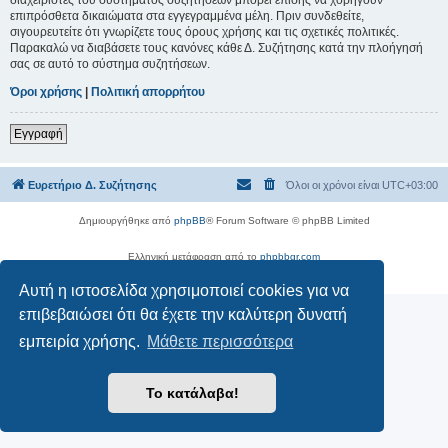
επιπρόσθετα δικαιώματα στα εγγεγραμμένα μέλη. Πριν συνδεθείτε,
σιγουρευτείτε ότι γνωρίζετε τους όρους χρήσης και τις σχετικές πολιτικές.
Παρακαλώ να διαβάσετε τους κανόνες κάθε Δ. Συζήτησης κατά την πλοήγησή
σας σε αυτό το σύστημα συζητήσεων.
Όροι χρήσης
|
Πολιτική απορρήτου
Εγγραφή
Ευρετήριο Δ. Συζήτησης
Όλοι οι χρόνοι είναι
UTC+03:00
Δημιουργήθηκε από
phpBB
® Forum Software © phpBB Limited
Ελληνική μετάφραση από το
phpbbgr.com
Απόρρητο
|
Όροι
Αυτή η ιστοσελίδα χρησιμοποιεί cookies για να
επιβεβαιώσει ότι θα έχετε την καλύτερη δυνατή
εμπειρία χρήσης.
Μάθετε περισσότερα
Το κατάλαβα!