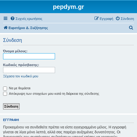
pepdym.gr
Συχνές ερωτήσεις
Εγγραφή
Σύνδεση
Α
Ευρετήριο Δ. Συζήτησης
ν
Σύνδεση
α
ζ
Όνομα μέλους:
ή
τ
Κωδικός πρόσβασης:
η
Ξέχασα τον κωδικό μου
σ
η
Να με θυμάσαι
Απόκρυψη των στοιχείων μου κατά τη διάρκεια της σύνδεσης
ΕΓΓΡΑΦΉ
Προκειμένου να συνδεθείτε πρέπει να είστε εγγεγραμμένο μέλος. Η εγγραφή
γίνεται σε λίγα μόνο λεπτά, αλλά σας παρέχει αυξημένες δυνατότητες. Οι
διαχειριστές του συστήματος συζητήσεων μπορεί επίσης να χορηγούν