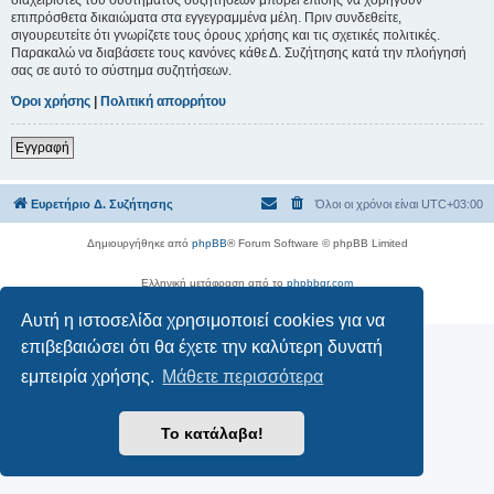
επιπρόσθετα δικαιώματα στα εγγεγραμμένα μέλη. Πριν συνδεθείτε,
σιγουρευτείτε ότι γνωρίζετε τους όρους χρήσης και τις σχετικές πολιτικές.
Παρακαλώ να διαβάσετε τους κανόνες κάθε Δ. Συζήτησης κατά την πλοήγησή
σας σε αυτό το σύστημα συζητήσεων.
Όροι χρήσης
|
Πολιτική απορρήτου
Εγγραφή
Ευρετήριο Δ. Συζήτησης
Όλοι οι χρόνοι είναι
UTC+03:00
Δημιουργήθηκε από
phpBB
® Forum Software © phpBB Limited
Ελληνική μετάφραση από το
phpbbgr.com
Απόρρητο
|
Όροι
Αυτή η ιστοσελίδα χρησιμοποιεί cookies για να
επιβεβαιώσει ότι θα έχετε την καλύτερη δυνατή
εμπειρία χρήσης.
Μάθετε περισσότερα
Το κατάλαβα!