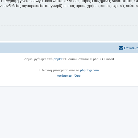
 Η εγγραφή γίνεται σε λίγα μόνο λεπτά, αλλά σας παρέχει αυξημένες δυνατότητες. 
συνδεθείτε, σιγουρευτείτε ότι γνωρίζετε τους όρους χρήσης και τις σχετικές πολιτ
Επικοινω
Δημιουργήθηκε από
phpBB
® Forum Software © phpBB Limited
Ελληνική μετάφραση από το
phpbbgr.com
Απόρρητο
|
Όροι