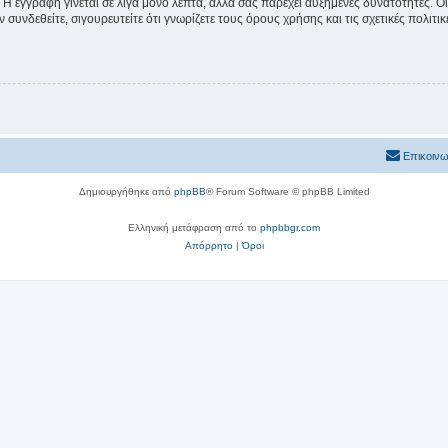
 Η εγγραφή γίνεται σε λίγα μόνο λεπτά, αλλά σας παρέχει αυξημένες δυνατότητες. 
συνδεθείτε, σιγουρευτείτε ότι γνωρίζετε τους όρους χρήσης και τις σχετικές πολιτ
Επικοινω
Δημιουργήθηκε από
phpBB
® Forum Software © phpBB Limited
Ελληνική μετάφραση από το
phpbbgr.com
Απόρρητο
|
Όροι