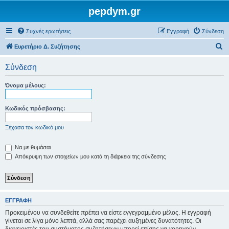
pepdym.gr
Συχνές ερωτήσεις
Εγγραφή
Σύνδεση
Α
Ευρετήριο Δ. Συζήτησης
ν
Σύνδεση
α
ζ
Όνομα μέλους:
ή
τ
Κωδικός πρόσβασης:
η
Ξέχασα τον κωδικό μου
σ
η
Να με θυμάσαι
Απόκρυψη των στοιχείων μου κατά τη διάρκεια της σύνδεσης
ΕΓΓΡΑΦΉ
Προκειμένου να συνδεθείτε πρέπει να είστε εγγεγραμμένο μέλος. Η εγγραφή
γίνεται σε λίγα μόνο λεπτά, αλλά σας παρέχει αυξημένες δυνατότητες. Οι
διαχειριστές του συστήματος συζητήσεων μπορεί επίσης να χορηγούν