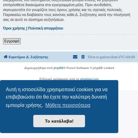
επιπρόσθετα δικαιώματα στα εγγεγραμμένα μέλη. Πριν συνδεθείτε,
σιγουρευτείτε ότι γνωρίζετε τους όρους χρήσης και τις σχετικές πολιτικές.
Παρακαλώ να διαβάσετε τους κανόνες κάθε Δ. Συζήτησης κατά την πλοήγησή
σας σε αυτό το σύστημα συζητήσεων.
Όροι χρήσης
|
Πολιτική απορρήτου
Εγγραφή
Ευρετήριο Δ. Συζήτησης
Όλοι οι χρόνοι είναι
UTC+03:00
Δημιουργήθηκε από
phpBB
® Forum Software © phpBB Limited
Ελληνική μετάφραση από το
phpbbgr.com
Απόρρητο
|
Όροι
Αυτή η ιστοσελίδα χρησιμοποιεί cookies για να
επιβεβαιώσει ότι θα έχετε την καλύτερη δυνατή
εμπειρία χρήσης.
Μάθετε περισσότερα
Το κατάλαβα!