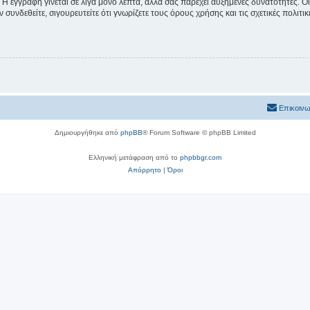
 Η εγγραφή γίνεται σε λίγα μόνο λεπτά, αλλά σας παρέχει αυξημένες δυνατότητες. 
συνδεθείτε, σιγουρευτείτε ότι γνωρίζετε τους όρους χρήσης και τις σχετικές πολιτ
Επικοινω
Δημιουργήθηκε από
phpBB
® Forum Software © phpBB Limited
Ελληνική μετάφραση από το
phpbbgr.com
Απόρρητο
|
Όροι