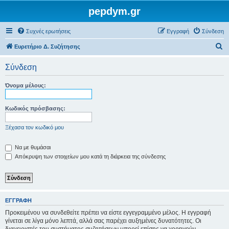
pepdym.gr
Συχνές ερωτήσεις
Εγγραφή
Σύνδεση
Α
Ευρετήριο Δ. Συζήτησης
ν
Σύνδεση
α
ζ
Όνομα μέλους:
ή
τ
Κωδικός πρόσβασης:
η
Ξέχασα τον κωδικό μου
σ
η
Να με θυμάσαι
Απόκρυψη των στοιχείων μου κατά τη διάρκεια της σύνδεσης
ΕΓΓΡΑΦΉ
Προκειμένου να συνδεθείτε πρέπει να είστε εγγεγραμμένο μέλος. Η εγγραφή
γίνεται σε λίγα μόνο λεπτά, αλλά σας παρέχει αυξημένες δυνατότητες. Οι
διαχειριστές του συστήματος συζητήσεων μπορεί επίσης να χορηγούν