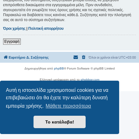
επιπρόσθετα δικαιώματα στα εγγεγραμμένα μέλη. Πριν συνδεθείτε,
σιγουρευτείτε ότι γνωρίζετε τους όρους χρήσης και τις σχετικές πολιτικές.
Παρακαλώ να διαβάσετε τους κανόνες κάθε Δ. Συζήτησης κατά την πλοήγησή
σας σε αυτό το σύστημα συζητήσεων.
Όροι χρήσης
|
Πολιτική απορρήτου
Εγγραφή
Ευρετήριο Δ. Συζήτησης
Όλοι οι χρόνοι είναι
UTC+03:00
Δημιουργήθηκε από
phpBB
® Forum Software © phpBB Limited
Ελληνική μετάφραση από το
phpbbgr.com
Απόρρητο
|
Όροι
Αυτή η ιστοσελίδα χρησιμοποιεί cookies για να
επιβεβαιώσει ότι θα έχετε την καλύτερη δυνατή
εμπειρία χρήσης.
Μάθετε περισσότερα
Το κατάλαβα!