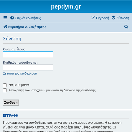
pepdym.gr
Συχνές ερωτήσεις
Εγγραφή
Σύνδεση
Α
Ευρετήριο Δ. Συζήτησης
ν
Σύνδεση
α
ζ
Όνομα μέλους:
ή
τ
Κωδικός πρόσβασης:
η
Ξέχασα τον κωδικό μου
σ
η
Να με θυμάσαι
Απόκρυψη των στοιχείων μου κατά τη διάρκεια της σύνδεσης
ΕΓΓΡΑΦΉ
Προκειμένου να συνδεθείτε πρέπει να είστε εγγεγραμμένο μέλος. Η εγγραφή
γίνεται σε λίγα μόνο λεπτά, αλλά σας παρέχει αυξημένες δυνατότητες. Οι
διαχειριστές του συστήματος συζητήσεων μπορεί επίσης να χορηγούν