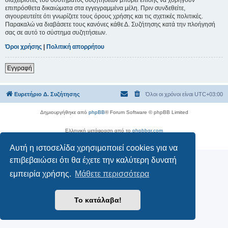
επιπρόσθετα δικαιώματα στα εγγεγραμμένα μέλη. Πριν συνδεθείτε,
σιγουρευτείτε ότι γνωρίζετε τους όρους χρήσης και τις σχετικές πολιτικές.
Παρακαλώ να διαβάσετε τους κανόνες κάθε Δ. Συζήτησης κατά την πλοήγησή
σας σε αυτό το σύστημα συζητήσεων.
Όροι χρήσης
|
Πολιτική απορρήτου
Εγγραφή
Ευρετήριο Δ. Συζήτησης
Όλοι οι χρόνοι είναι
UTC+03:00
Δημιουργήθηκε από
phpBB
® Forum Software © phpBB Limited
Ελληνική μετάφραση από το
phpbbgr.com
Απόρρητο
|
Όροι
Αυτή η ιστοσελίδα χρησιμοποιεί cookies για να
επιβεβαιώσει ότι θα έχετε την καλύτερη δυνατή
εμπειρία χρήσης.
Μάθετε περισσότερα
Το κατάλαβα!