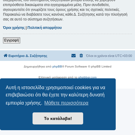
επιπρόσθετα δικαιώματα στα εγγεγραμμένα μέλη. Πριν συνδεθείτε,
σιγουρευτείτε ότι γνωρίζετε τους όρους χρήσης και τις σχετικές πολιτικές.
Παρακαλώ να διαβάσετε τους κανόνες κάθε Δ. Συζήτησης κατά την πλοήγησή
σας σε αυτό το σύστημα συζητήσεων.
Όροι χρήσης
|
Πολιτική απορρήτου
Εγγραφή
Ευρετήριο Δ. Συζήτησης
Όλοι οι χρόνοι είναι
UTC+03:00
Δημιουργήθηκε από
phpBB
® Forum Software © phpBB Limited
Ελληνική μετάφραση από το
phpbbgr.com
Απόρρητο
|
Όροι
Αυτή η ιστοσελίδα χρησιμοποιεί cookies για να
επιβεβαιώσει ότι θα έχετε την καλύτερη δυνατή
εμπειρία χρήσης.
Μάθετε περισσότερα
Το κατάλαβα!