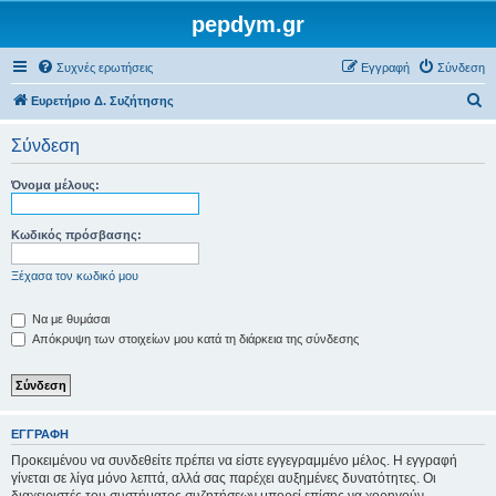
pepdym.gr
Συχνές ερωτήσεις
Εγγραφή
Σύνδεση
Α
Ευρετήριο Δ. Συζήτησης
ν
Σύνδεση
α
ζ
Όνομα μέλους:
ή
τ
Κωδικός πρόσβασης:
η
Ξέχασα τον κωδικό μου
σ
η
Να με θυμάσαι
Απόκρυψη των στοιχείων μου κατά τη διάρκεια της σύνδεσης
ΕΓΓΡΑΦΉ
Προκειμένου να συνδεθείτε πρέπει να είστε εγγεγραμμένο μέλος. Η εγγραφή
γίνεται σε λίγα μόνο λεπτά, αλλά σας παρέχει αυξημένες δυνατότητες. Οι
διαχειριστές του συστήματος συζητήσεων μπορεί επίσης να χορηγούν