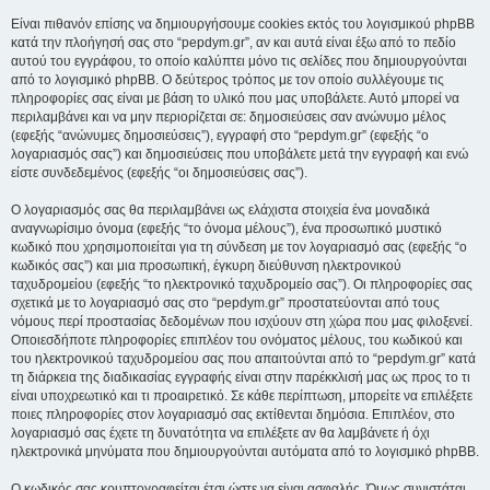
Είναι πιθανόν επίσης να δημιουργήσουμε cookies εκτός του λογισμικού phpBB
κατά την πλοήγησή σας στο “pepdym.gr”, αν και αυτά είναι έξω από το πεδίο
αυτού του εγγράφου, το οποίο καλύπτει μόνο τις σελίδες που δημιουργούνται
από το λογισμικό phpBB. Ο δεύτερος τρόπος με τον οποίο συλλέγουμε τις
πληροφορίες σας είναι με βάση το υλικό που μας υποβάλετε. Αυτό μπορεί να
περιλαμβάνει και να μην περιορίζεται σε: δημοσιεύσεις σαν ανώνυμο μέλος
(εφεξής “ανώνυμες δημοσιεύσεις”), εγγραφή στο “pepdym.gr” (εφεξής “ο
λογαριασμός σας”) και δημοσιεύσεις που υποβάλετε μετά την εγγραφή και ενώ
είστε συνδεδεμένος (εφεξής “οι δημοσιεύσεις σας”).
Ο λογαριασμός σας θα περιλαμβάνει ως ελάχιστα στοιχεία ένα μοναδικά
αναγνωρίσιμο όνομα (εφεξής “το όνομα μέλους”), ένα προσωπικό μυστικό
κωδικό που χρησιμοποιείται για τη σύνδεση με τον λογαριασμό σας (εφεξής “ο
κωδικός σας”) και μια προσωπική, έγκυρη διεύθυνση ηλεκτρονικού
ταχυδρομείου (εφεξής “το ηλεκτρονικό ταχυδρομείο σας”). Οι πληροφορίες σας
σχετικά με το λογαριασμό σας στο “pepdym.gr” προστατεύονται από τους
νόμους περί προστασίας δεδομένων που ισχύουν στη χώρα που μας φιλοξενεί.
Οποιεσδήποτε πληροφορίες επιπλέον του ονόματος μέλους, του κωδικού και
του ηλεκτρονικού ταχυδρομείου σας που απαιτούνται από το “pepdym.gr” κατά
τη διάρκεια της διαδικασίας εγγραφής είναι στην παρέκκλισή μας ως προς το τι
είναι υποχρεωτικό και τι προαιρετικό. Σε κάθε περίπτωση, μπορείτε να επιλέξετε
ποιες πληροφορίες στον λογαριασμό σας εκτίθενται δημόσια. Επιπλέον, στο
λογαριασμό σας έχετε τη δυνατότητα να επιλέξετε αν θα λαμβάνετε ή όχι
ηλεκτρονικά μηνύματα που δημιουργούνται αυτόματα από το λογισμικό phpBB.
Ο κωδικός σας κρυπτογραφείται έτσι ώστε να είναι ασφαλής. Όμως συνιστάται