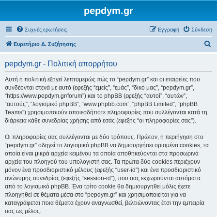
pepdym.gr
Συχνές ερωτήσεις
Εγγραφή
Σύνδεση
Α
Ευρετήριο Δ. Συζήτησης
ν
pepdym.gr - Πολιτική απορρήτου
α
ζ
Αυτή η πολιτική εξηγεί λεπτομερώς πώς το “pepdym.gr” και οι εταιρείες που
συνδέονται στενά με αυτό (εφεξής “εμείς”, “εμάς”, “δικό μας”, “pepdym.gr”,
ή
“https://www.pepdym.gr/forum”) και το phpBB (εφεξής “αυτοί”, “αυτών”,
τ
“αυτούς”, “λογισμικό phpBB”, “www.phpbb.com”, “phpBB Limited”, “phpBB
Teams”) χρησιμοποιούν οποιεσδήποτε πληροφορίες που συλλέγονται κατά τη
η
διάρκεια κάθε συνεδρίας χρήσης από εσάς (εφεξής “οι πληροφορίες σας”).
σ
Οι πληροφορίες σας συλλέγονται με δύο τρόπους. Πρώτον, η περιήγηση στο
η
“pepdym.gr” οδηγεί το λογισμικό phpBB να δημιουργήσει ορισμένα cookies, τα
οποία είναι μικρά αρχεία κειμένου τα οποία αποθηκεύονται στα προσωρινά
αρχεία του πλοηγού του υπολογιστή σας. Τα πρώτα δύο cookies περιέχουν
μόνον ένα προσδιοριστικό μέλους (εφεξής “user-id”) και ένα προσδιοριστικό
ανώνυμης συνεδρίας (εφεξής “session-id”), που σας εκχωρούνται αυτόματα
από το λογισμικό phpBB. Ένα τρίτο cookie θα δημιουργηθεί μόλις έχετε
πλοηγηθεί σε θέματα μέσα στο “pepdym.gr” και χρησιμοποιείται για να
καταγράφεται ποια θέματα έχουν αναγνωσθεί, βελτιώνοντας έτσι την εμπειρία
σας ως μέλος.