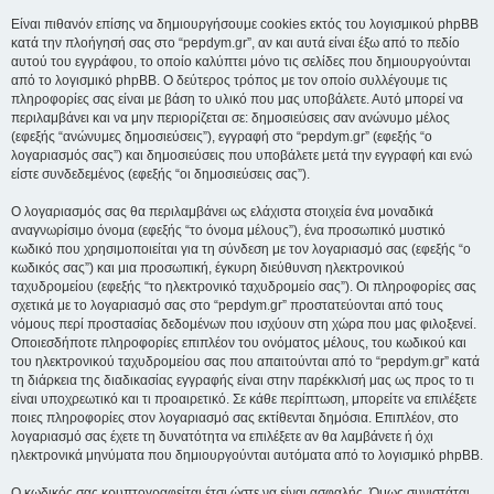
Είναι πιθανόν επίσης να δημιουργήσουμε cookies εκτός του λογισμικού phpBB
κατά την πλοήγησή σας στο “pepdym.gr”, αν και αυτά είναι έξω από το πεδίο
αυτού του εγγράφου, το οποίο καλύπτει μόνο τις σελίδες που δημιουργούνται
από το λογισμικό phpBB. Ο δεύτερος τρόπος με τον οποίο συλλέγουμε τις
πληροφορίες σας είναι με βάση το υλικό που μας υποβάλετε. Αυτό μπορεί να
περιλαμβάνει και να μην περιορίζεται σε: δημοσιεύσεις σαν ανώνυμο μέλος
(εφεξής “ανώνυμες δημοσιεύσεις”), εγγραφή στο “pepdym.gr” (εφεξής “ο
λογαριασμός σας”) και δημοσιεύσεις που υποβάλετε μετά την εγγραφή και ενώ
είστε συνδεδεμένος (εφεξής “οι δημοσιεύσεις σας”).
Ο λογαριασμός σας θα περιλαμβάνει ως ελάχιστα στοιχεία ένα μοναδικά
αναγνωρίσιμο όνομα (εφεξής “το όνομα μέλους”), ένα προσωπικό μυστικό
κωδικό που χρησιμοποιείται για τη σύνδεση με τον λογαριασμό σας (εφεξής “ο
κωδικός σας”) και μια προσωπική, έγκυρη διεύθυνση ηλεκτρονικού
ταχυδρομείου (εφεξής “το ηλεκτρονικό ταχυδρομείο σας”). Οι πληροφορίες σας
σχετικά με το λογαριασμό σας στο “pepdym.gr” προστατεύονται από τους
νόμους περί προστασίας δεδομένων που ισχύουν στη χώρα που μας φιλοξενεί.
Οποιεσδήποτε πληροφορίες επιπλέον του ονόματος μέλους, του κωδικού και
του ηλεκτρονικού ταχυδρομείου σας που απαιτούνται από το “pepdym.gr” κατά
τη διάρκεια της διαδικασίας εγγραφής είναι στην παρέκκλισή μας ως προς το τι
είναι υποχρεωτικό και τι προαιρετικό. Σε κάθε περίπτωση, μπορείτε να επιλέξετε
ποιες πληροφορίες στον λογαριασμό σας εκτίθενται δημόσια. Επιπλέον, στο
λογαριασμό σας έχετε τη δυνατότητα να επιλέξετε αν θα λαμβάνετε ή όχι
ηλεκτρονικά μηνύματα που δημιουργούνται αυτόματα από το λογισμικό phpBB.
Ο κωδικός σας κρυπτογραφείται έτσι ώστε να είναι ασφαλής. Όμως συνιστάται