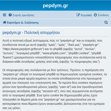
pepdym.gr
Συχνές ερωτήσεις
Εγγραφή
Σύνδεση
Α
Ευρετήριο Δ. Συζήτησης
ν
pepdym.gr - Πολιτική απορρήτου
α
ζ
Αυτή η πολιτική εξηγεί λεπτομερώς πώς το “pepdym.gr” και οι εταιρείες που
συνδέονται στενά με αυτό (εφεξής “εμείς”, “εμάς”, “δικό μας”, “pepdym.gr”,
ή
“https://www.pepdym.gr/forum”) και το phpBB (εφεξής “αυτοί”, “αυτών”,
τ
“αυτούς”, “λογισμικό phpBB”, “www.phpbb.com”, “phpBB Limited”, “phpBB
Teams”) χρησιμοποιούν οποιεσδήποτε πληροφορίες που συλλέγονται κατά τη
η
διάρκεια κάθε συνεδρίας χρήσης από εσάς (εφεξής “οι πληροφορίες σας”).
σ
Οι πληροφορίες σας συλλέγονται με δύο τρόπους. Πρώτον, η περιήγηση στο
η
“pepdym.gr” οδηγεί το λογισμικό phpBB να δημιουργήσει ορισμένα cookies, τα
οποία είναι μικρά αρχεία κειμένου τα οποία αποθηκεύονται στα προσωρινά
αρχεία του πλοηγού του υπολογιστή σας. Τα πρώτα δύο cookies περιέχουν
μόνον ένα προσδιοριστικό μέλους (εφεξής “user-id”) και ένα προσδιοριστικό
ανώνυμης συνεδρίας (εφεξής “session-id”), που σας εκχωρούνται αυτόματα
από το λογισμικό phpBB. Ένα τρίτο cookie θα δημιουργηθεί μόλις έχετε
πλοηγηθεί σε θέματα μέσα στο “pepdym.gr” και χρησιμοποιείται για να
καταγράφεται ποια θέματα έχουν αναγνωσθεί, βελτιώνοντας έτσι την εμπειρία
σας ως μέλος.