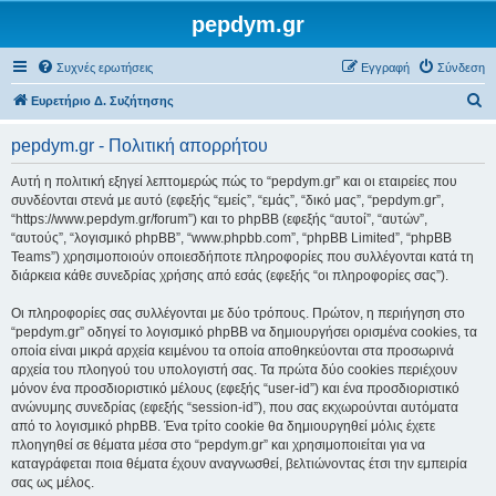
pepdym.gr
Συχνές ερωτήσεις
Εγγραφή
Σύνδεση
Α
Ευρετήριο Δ. Συζήτησης
ν
pepdym.gr - Πολιτική απορρήτου
α
ζ
Αυτή η πολιτική εξηγεί λεπτομερώς πώς το “pepdym.gr” και οι εταιρείες που
συνδέονται στενά με αυτό (εφεξής “εμείς”, “εμάς”, “δικό μας”, “pepdym.gr”,
ή
“https://www.pepdym.gr/forum”) και το phpBB (εφεξής “αυτοί”, “αυτών”,
τ
“αυτούς”, “λογισμικό phpBB”, “www.phpbb.com”, “phpBB Limited”, “phpBB
Teams”) χρησιμοποιούν οποιεσδήποτε πληροφορίες που συλλέγονται κατά τη
η
διάρκεια κάθε συνεδρίας χρήσης από εσάς (εφεξής “οι πληροφορίες σας”).
σ
Οι πληροφορίες σας συλλέγονται με δύο τρόπους. Πρώτον, η περιήγηση στο
η
“pepdym.gr” οδηγεί το λογισμικό phpBB να δημιουργήσει ορισμένα cookies, τα
οποία είναι μικρά αρχεία κειμένου τα οποία αποθηκεύονται στα προσωρινά
αρχεία του πλοηγού του υπολογιστή σας. Τα πρώτα δύο cookies περιέχουν
μόνον ένα προσδιοριστικό μέλους (εφεξής “user-id”) και ένα προσδιοριστικό
ανώνυμης συνεδρίας (εφεξής “session-id”), που σας εκχωρούνται αυτόματα
από το λογισμικό phpBB. Ένα τρίτο cookie θα δημιουργηθεί μόλις έχετε
πλοηγηθεί σε θέματα μέσα στο “pepdym.gr” και χρησιμοποιείται για να
καταγράφεται ποια θέματα έχουν αναγνωσθεί, βελτιώνοντας έτσι την εμπειρία
σας ως μέλος.