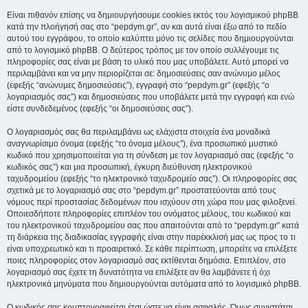
Είναι πιθανόν επίσης να δημιουργήσουμε cookies εκτός του λογισμικού phpBB
κατά την πλοήγησή σας στο “pepdym.gr”, αν και αυτά είναι έξω από το πεδίο
αυτού του εγγράφου, το οποίο καλύπτει μόνο τις σελίδες που δημιουργούνται
από το λογισμικό phpBB. Ο δεύτερος τρόπος με τον οποίο συλλέγουμε τις
πληροφορίες σας είναι με βάση το υλικό που μας υποβάλετε. Αυτό μπορεί να
περιλαμβάνει και να μην περιορίζεται σε: δημοσιεύσεις σαν ανώνυμο μέλος
(εφεξής “ανώνυμες δημοσιεύσεις”), εγγραφή στο “pepdym.gr” (εφεξής “ο
λογαριασμός σας”) και δημοσιεύσεις που υποβάλετε μετά την εγγραφή και ενώ
είστε συνδεδεμένος (εφεξής “οι δημοσιεύσεις σας”).
Ο λογαριασμός σας θα περιλαμβάνει ως ελάχιστα στοιχεία ένα μοναδικά
αναγνωρίσιμο όνομα (εφεξής “το όνομα μέλους”), ένα προσωπικό μυστικό
κωδικό που χρησιμοποιείται για τη σύνδεση με τον λογαριασμό σας (εφεξής “ο
κωδικός σας”) και μια προσωπική, έγκυρη διεύθυνση ηλεκτρονικού
ταχυδρομείου (εφεξής “το ηλεκτρονικό ταχυδρομείο σας”). Οι πληροφορίες σας
σχετικά με το λογαριασμό σας στο “pepdym.gr” προστατεύονται από τους
νόμους περί προστασίας δεδομένων που ισχύουν στη χώρα που μας φιλοξενεί.
Οποιεσδήποτε πληροφορίες επιπλέον του ονόματος μέλους, του κωδικού και
του ηλεκτρονικού ταχυδρομείου σας που απαιτούνται από το “pepdym.gr” κατά
τη διάρκεια της διαδικασίας εγγραφής είναι στην παρέκκλισή μας ως προς το τι
είναι υποχρεωτικό και τι προαιρετικό. Σε κάθε περίπτωση, μπορείτε να επιλέξετε
ποιες πληροφορίες στον λογαριασμό σας εκτίθενται δημόσια. Επιπλέον, στο
λογαριασμό σας έχετε τη δυνατότητα να επιλέξετε αν θα λαμβάνετε ή όχι
ηλεκτρονικά μηνύματα που δημιουργούνται αυτόματα από το λογισμικό phpBB.
Ο κωδικός σας κρυπτογραφείται έτσι ώστε να είναι ασφαλής. Όμως συνιστάται