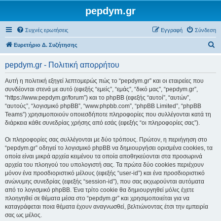
pepdym.gr
Συχνές ερωτήσεις
Εγγραφή
Σύνδεση
Α
Ευρετήριο Δ. Συζήτησης
ν
pepdym.gr - Πολιτική απορρήτου
α
ζ
Αυτή η πολιτική εξηγεί λεπτομερώς πώς το “pepdym.gr” και οι εταιρείες που
συνδέονται στενά με αυτό (εφεξής “εμείς”, “εμάς”, “δικό μας”, “pepdym.gr”,
ή
“https://www.pepdym.gr/forum”) και το phpBB (εφεξής “αυτοί”, “αυτών”,
τ
“αυτούς”, “λογισμικό phpBB”, “www.phpbb.com”, “phpBB Limited”, “phpBB
Teams”) χρησιμοποιούν οποιεσδήποτε πληροφορίες που συλλέγονται κατά τη
η
διάρκεια κάθε συνεδρίας χρήσης από εσάς (εφεξής “οι πληροφορίες σας”).
σ
Οι πληροφορίες σας συλλέγονται με δύο τρόπους. Πρώτον, η περιήγηση στο
η
“pepdym.gr” οδηγεί το λογισμικό phpBB να δημιουργήσει ορισμένα cookies, τα
οποία είναι μικρά αρχεία κειμένου τα οποία αποθηκεύονται στα προσωρινά
αρχεία του πλοηγού του υπολογιστή σας. Τα πρώτα δύο cookies περιέχουν
μόνον ένα προσδιοριστικό μέλους (εφεξής “user-id”) και ένα προσδιοριστικό
ανώνυμης συνεδρίας (εφεξής “session-id”), που σας εκχωρούνται αυτόματα
από το λογισμικό phpBB. Ένα τρίτο cookie θα δημιουργηθεί μόλις έχετε
πλοηγηθεί σε θέματα μέσα στο “pepdym.gr” και χρησιμοποιείται για να
καταγράφεται ποια θέματα έχουν αναγνωσθεί, βελτιώνοντας έτσι την εμπειρία
σας ως μέλος.