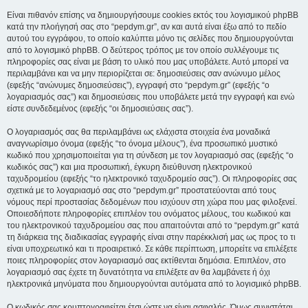
Είναι πιθανόν επίσης να δημιουργήσουμε cookies εκτός του λογισμικού phpBB
κατά την πλοήγησή σας στο “pepdym.gr”, αν και αυτά είναι έξω από το πεδίο
αυτού του εγγράφου, το οποίο καλύπτει μόνο τις σελίδες που δημιουργούνται
από το λογισμικό phpBB. Ο δεύτερος τρόπος με τον οποίο συλλέγουμε τις
πληροφορίες σας είναι με βάση το υλικό που μας υποβάλετε. Αυτό μπορεί να
περιλαμβάνει και να μην περιορίζεται σε: δημοσιεύσεις σαν ανώνυμο μέλος
(εφεξής “ανώνυμες δημοσιεύσεις”), εγγραφή στο “pepdym.gr” (εφεξής “ο
λογαριασμός σας”) και δημοσιεύσεις που υποβάλετε μετά την εγγραφή και ενώ
είστε συνδεδεμένος (εφεξής “οι δημοσιεύσεις σας”).
Ο λογαριασμός σας θα περιλαμβάνει ως ελάχιστα στοιχεία ένα μοναδικά
αναγνωρίσιμο όνομα (εφεξής “το όνομα μέλους”), ένα προσωπικό μυστικό
κωδικό που χρησιμοποιείται για τη σύνδεση με τον λογαριασμό σας (εφεξής “ο
κωδικός σας”) και μια προσωπική, έγκυρη διεύθυνση ηλεκτρονικού
ταχυδρομείου (εφεξής “το ηλεκτρονικό ταχυδρομείο σας”). Οι πληροφορίες σας
σχετικά με το λογαριασμό σας στο “pepdym.gr” προστατεύονται από τους
νόμους περί προστασίας δεδομένων που ισχύουν στη χώρα που μας φιλοξενεί.
Οποιεσδήποτε πληροφορίες επιπλέον του ονόματος μέλους, του κωδικού και
του ηλεκτρονικού ταχυδρομείου σας που απαιτούνται από το “pepdym.gr” κατά
τη διάρκεια της διαδικασίας εγγραφής είναι στην παρέκκλισή μας ως προς το τι
είναι υποχρεωτικό και τι προαιρετικό. Σε κάθε περίπτωση, μπορείτε να επιλέξετε
ποιες πληροφορίες στον λογαριασμό σας εκτίθενται δημόσια. Επιπλέον, στο
λογαριασμό σας έχετε τη δυνατότητα να επιλέξετε αν θα λαμβάνετε ή όχι
ηλεκτρονικά μηνύματα που δημιουργούνται αυτόματα από το λογισμικό phpBB.
Ο κωδικός σας κρυπτογραφείται έτσι ώστε να είναι ασφαλής. Όμως συνιστάται