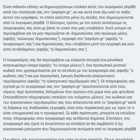
Είναι πιθανόν επίσης να δημιουργήσουμε cookies εκτός του λογισμικού phpBB
κατά την πλοήγησή σας στο “pepdym.gr”, αν και αυτά είναι έξω από το πεδίο
αυτού του εγγράφου, το οποίο καλύπτει μόνο τις σελίδες που δημιουργούνται
από το λογισμικό phpBB. Ο δεύτερος τρόπος με τον οποίο συλλέγουμε τις
πληροφορίες σας είναι με βάση το υλικό που μας υποβάλετε. Αυτό μπορεί να
περιλαμβάνει και να μην περιορίζεται σε: δημοσιεύσεις σαν ανώνυμο μέλος
(εφεξής “ανώνυμες δημοσιεύσεις”), εγγραφή στο “pepdym.gr” (εφεξής “ο
λογαριασμός σας”) και δημοσιεύσεις που υποβάλετε μετά την εγγραφή και ενώ
είστε συνδεδεμένος (εφεξής “οι δημοσιεύσεις σας”).
Ο λογαριασμός σας θα περιλαμβάνει ως ελάχιστα στοιχεία ένα μοναδικά
αναγνωρίσιμο όνομα (εφεξής “το όνομα μέλους”), ένα προσωπικό μυστικό
κωδικό που χρησιμοποιείται για τη σύνδεση με τον λογαριασμό σας (εφεξής “ο
κωδικός σας”) και μια προσωπική, έγκυρη διεύθυνση ηλεκτρονικού
ταχυδρομείου (εφεξής “το ηλεκτρονικό ταχυδρομείο σας”). Οι πληροφορίες σας
σχετικά με το λογαριασμό σας στο “pepdym.gr” προστατεύονται από τους
νόμους περί προστασίας δεδομένων που ισχύουν στη χώρα που μας φιλοξενεί.
Οποιεσδήποτε πληροφορίες επιπλέον του ονόματος μέλους, του κωδικού και
του ηλεκτρονικού ταχυδρομείου σας που απαιτούνται από το “pepdym.gr” κατά
τη διάρκεια της διαδικασίας εγγραφής είναι στην παρέκκλισή μας ως προς το τι
είναι υποχρεωτικό και τι προαιρετικό. Σε κάθε περίπτωση, μπορείτε να επιλέξετε
ποιες πληροφορίες στον λογαριασμό σας εκτίθενται δημόσια. Επιπλέον, στο
λογαριασμό σας έχετε τη δυνατότητα να επιλέξετε αν θα λαμβάνετε ή όχι
ηλεκτρονικά μηνύματα που δημιουργούνται αυτόματα από το λογισμικό phpBB.
Ο κωδικός σας κρυπτογραφείται έτσι ώστε να είναι ασφαλής. Όμως συνιστάται