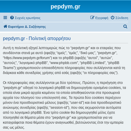
pepdym.gr
Συχνές ερωτήσεις
Εγγραφή
Σύνδεση
Α
Ευρετήριο Δ. Συζήτησης
ν
pepdym.gr - Πολιτική απορρήτου
α
ζ
Αυτή η πολιτική εξηγεί λεπτομερώς πώς το “pepdym.gr” και οι εταιρείες που
συνδέονται στενά με αυτό (εφεξής “εμείς”, “εμάς”, “δικό μας”, “pepdym.gr”,
ή
“https://www.pepdym.gr/forum”) και το phpBB (εφεξής “αυτοί”, “αυτών”,
τ
“αυτούς”, “λογισμικό phpBB”, “www.phpbb.com”, “phpBB Limited”, “phpBB
Teams”) χρησιμοποιούν οποιεσδήποτε πληροφορίες που συλλέγονται κατά τη
η
διάρκεια κάθε συνεδρίας χρήσης από εσάς (εφεξής “οι πληροφορίες σας”).
σ
Οι πληροφορίες σας συλλέγονται με δύο τρόπους. Πρώτον, η περιήγηση στο
η
“pepdym.gr” οδηγεί το λογισμικό phpBB να δημιουργήσει ορισμένα cookies, τα
οποία είναι μικρά αρχεία κειμένου τα οποία αποθηκεύονται στα προσωρινά
αρχεία του πλοηγού του υπολογιστή σας. Τα πρώτα δύο cookies περιέχουν
μόνον ένα προσδιοριστικό μέλους (εφεξής “user-id”) και ένα προσδιοριστικό
ανώνυμης συνεδρίας (εφεξής “session-id”), που σας εκχωρούνται αυτόματα
από το λογισμικό phpBB. Ένα τρίτο cookie θα δημιουργηθεί μόλις έχετε
πλοηγηθεί σε θέματα μέσα στο “pepdym.gr” και χρησιμοποιείται για να
καταγράφεται ποια θέματα έχουν αναγνωσθεί, βελτιώνοντας έτσι την εμπειρία
σας ως μέλος.