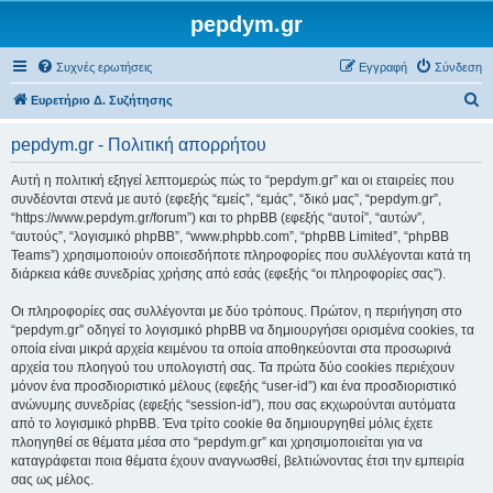
pepdym.gr
Συχνές ερωτήσεις
Εγγραφή
Σύνδεση
Α
Ευρετήριο Δ. Συζήτησης
ν
pepdym.gr - Πολιτική απορρήτου
α
ζ
Αυτή η πολιτική εξηγεί λεπτομερώς πώς το “pepdym.gr” και οι εταιρείες που
συνδέονται στενά με αυτό (εφεξής “εμείς”, “εμάς”, “δικό μας”, “pepdym.gr”,
ή
“https://www.pepdym.gr/forum”) και το phpBB (εφεξής “αυτοί”, “αυτών”,
τ
“αυτούς”, “λογισμικό phpBB”, “www.phpbb.com”, “phpBB Limited”, “phpBB
Teams”) χρησιμοποιούν οποιεσδήποτε πληροφορίες που συλλέγονται κατά τη
η
διάρκεια κάθε συνεδρίας χρήσης από εσάς (εφεξής “οι πληροφορίες σας”).
σ
Οι πληροφορίες σας συλλέγονται με δύο τρόπους. Πρώτον, η περιήγηση στο
η
“pepdym.gr” οδηγεί το λογισμικό phpBB να δημιουργήσει ορισμένα cookies, τα
οποία είναι μικρά αρχεία κειμένου τα οποία αποθηκεύονται στα προσωρινά
αρχεία του πλοηγού του υπολογιστή σας. Τα πρώτα δύο cookies περιέχουν
μόνον ένα προσδιοριστικό μέλους (εφεξής “user-id”) και ένα προσδιοριστικό
ανώνυμης συνεδρίας (εφεξής “session-id”), που σας εκχωρούνται αυτόματα
από το λογισμικό phpBB. Ένα τρίτο cookie θα δημιουργηθεί μόλις έχετε
πλοηγηθεί σε θέματα μέσα στο “pepdym.gr” και χρησιμοποιείται για να
καταγράφεται ποια θέματα έχουν αναγνωσθεί, βελτιώνοντας έτσι την εμπειρία
σας ως μέλος.