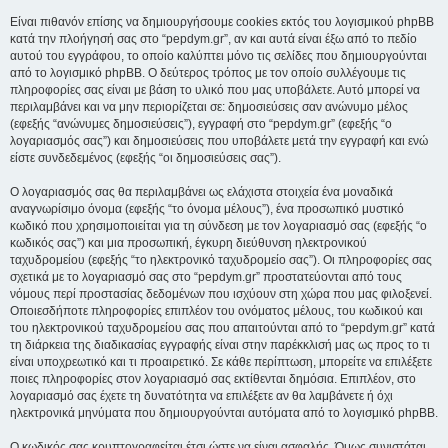
Είναι πιθανόν επίσης να δημιουργήσουμε cookies εκτός του λογισμικού phpBB
κατά την πλοήγησή σας στο “pepdym.gr”, αν και αυτά είναι έξω από το πεδίο
αυτού του εγγράφου, το οποίο καλύπτει μόνο τις σελίδες που δημιουργούνται
από το λογισμικό phpBB. Ο δεύτερος τρόπος με τον οποίο συλλέγουμε τις
πληροφορίες σας είναι με βάση το υλικό που μας υποβάλετε. Αυτό μπορεί να
περιλαμβάνει και να μην περιορίζεται σε: δημοσιεύσεις σαν ανώνυμο μέλος
(εφεξής “ανώνυμες δημοσιεύσεις”), εγγραφή στο “pepdym.gr” (εφεξής “ο
λογαριασμός σας”) και δημοσιεύσεις που υποβάλετε μετά την εγγραφή και ενώ
είστε συνδεδεμένος (εφεξής “οι δημοσιεύσεις σας”).
Ο λογαριασμός σας θα περιλαμβάνει ως ελάχιστα στοιχεία ένα μοναδικά
αναγνωρίσιμο όνομα (εφεξής “το όνομα μέλους”), ένα προσωπικό μυστικό
κωδικό που χρησιμοποιείται για τη σύνδεση με τον λογαριασμό σας (εφεξής “ο
κωδικός σας”) και μια προσωπική, έγκυρη διεύθυνση ηλεκτρονικού
ταχυδρομείου (εφεξής “το ηλεκτρονικό ταχυδρομείο σας”). Οι πληροφορίες σας
σχετικά με το λογαριασμό σας στο “pepdym.gr” προστατεύονται από τους
νόμους περί προστασίας δεδομένων που ισχύουν στη χώρα που μας φιλοξενεί.
Οποιεσδήποτε πληροφορίες επιπλέον του ονόματος μέλους, του κωδικού και
του ηλεκτρονικού ταχυδρομείου σας που απαιτούνται από το “pepdym.gr” κατά
τη διάρκεια της διαδικασίας εγγραφής είναι στην παρέκκλισή μας ως προς το τι
είναι υποχρεωτικό και τι προαιρετικό. Σε κάθε περίπτωση, μπορείτε να επιλέξετε
ποιες πληροφορίες στον λογαριασμό σας εκτίθενται δημόσια. Επιπλέον, στο
λογαριασμό σας έχετε τη δυνατότητα να επιλέξετε αν θα λαμβάνετε ή όχι
ηλεκτρονικά μηνύματα που δημιουργούνται αυτόματα από το λογισμικό phpBB.
Ο κωδικός σας κρυπτογραφείται έτσι ώστε να είναι ασφαλής. Όμως συνιστάται