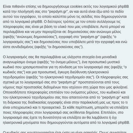
Είναι πιθανόν επίσης να δημιουργήσουμε cookies εκτός του λογισμικού phpBB
κατά την πλοήγησή σας στο “pepdym.gr”, αν και αυτά είναι έξω από το πεδίο
αυτού του εγγράφου, το οποίο καλύπτει μόνο τις σελίδες που δημιουργούνται
από το λογισμικό phpBB. Ο δεύτερος τρόπος με τον οποίο συλλέγουμε τις
πληροφορίες σας είναι με βάση το υλικό που μας υποβάλετε. Αυτό μπορεί να
περιλαμβάνει και να μην περιορίζεται σε: δημοσιεύσεις σαν ανώνυμο μέλος
(εφεξής “ανώνυμες δημοσιεύσεις”), εγγραφή στο “pepdym.gr” (εφεξής “ο
λογαριασμός σας”) και δημοσιεύσεις που υποβάλετε μετά την εγγραφή και ενώ
είστε συνδεδεμένος (εφεξής “οι δημοσιεύσεις σας”).
Ο λογαριασμός σας θα περιλαμβάνει ως ελάχιστα στοιχεία ένα μοναδικά
αναγνωρίσιμο όνομα (εφεξής “το όνομα μέλους”), ένα προσωπικό μυστικό
κωδικό που χρησιμοποιείται για τη σύνδεση με τον λογαριασμό σας (εφεξής “ο
κωδικός σας”) και μια προσωπική, έγκυρη διεύθυνση ηλεκτρονικού
ταχυδρομείου (εφεξής “το ηλεκτρονικό ταχυδρομείο σας”). Οι πληροφορίες σας
σχετικά με το λογαριασμό σας στο “pepdym.gr” προστατεύονται από τους
νόμους περί προστασίας δεδομένων που ισχύουν στη χώρα που μας φιλοξενεί.
Οποιεσδήποτε πληροφορίες επιπλέον του ονόματος μέλους, του κωδικού και
του ηλεκτρονικού ταχυδρομείου σας που απαιτούνται από το “pepdym.gr” κατά
τη διάρκεια της διαδικασίας εγγραφής είναι στην παρέκκλισή μας ως προς το τι
είναι υποχρεωτικό και τι προαιρετικό. Σε κάθε περίπτωση, μπορείτε να επιλέξετε
ποιες πληροφορίες στον λογαριασμό σας εκτίθενται δημόσια. Επιπλέον, στο
λογαριασμό σας έχετε τη δυνατότητα να επιλέξετε αν θα λαμβάνετε ή όχι
ηλεκτρονικά μηνύματα που δημιουργούνται αυτόματα από το λογισμικό phpBB.
Ο κωδικός σας κρυπτογραφείται έτσι ώστε να είναι ασφαλής. Όμως συνιστάται