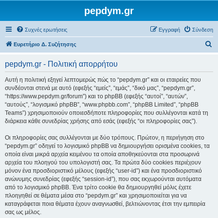
pepdym.gr
Συχνές ερωτήσεις
Εγγραφή
Σύνδεση
Α
Ευρετήριο Δ. Συζήτησης
ν
pepdym.gr - Πολιτική απορρήτου
α
ζ
Αυτή η πολιτική εξηγεί λεπτομερώς πώς το “pepdym.gr” και οι εταιρείες που
συνδέονται στενά με αυτό (εφεξής “εμείς”, “εμάς”, “δικό μας”, “pepdym.gr”,
ή
“https://www.pepdym.gr/forum”) και το phpBB (εφεξής “αυτοί”, “αυτών”,
τ
“αυτούς”, “λογισμικό phpBB”, “www.phpbb.com”, “phpBB Limited”, “phpBB
Teams”) χρησιμοποιούν οποιεσδήποτε πληροφορίες που συλλέγονται κατά τη
η
διάρκεια κάθε συνεδρίας χρήσης από εσάς (εφεξής “οι πληροφορίες σας”).
σ
Οι πληροφορίες σας συλλέγονται με δύο τρόπους. Πρώτον, η περιήγηση στο
η
“pepdym.gr” οδηγεί το λογισμικό phpBB να δημιουργήσει ορισμένα cookies, τα
οποία είναι μικρά αρχεία κειμένου τα οποία αποθηκεύονται στα προσωρινά
αρχεία του πλοηγού του υπολογιστή σας. Τα πρώτα δύο cookies περιέχουν
μόνον ένα προσδιοριστικό μέλους (εφεξής “user-id”) και ένα προσδιοριστικό
ανώνυμης συνεδρίας (εφεξής “session-id”), που σας εκχωρούνται αυτόματα
από το λογισμικό phpBB. Ένα τρίτο cookie θα δημιουργηθεί μόλις έχετε
πλοηγηθεί σε θέματα μέσα στο “pepdym.gr” και χρησιμοποιείται για να
καταγράφεται ποια θέματα έχουν αναγνωσθεί, βελτιώνοντας έτσι την εμπειρία
σας ως μέλος.