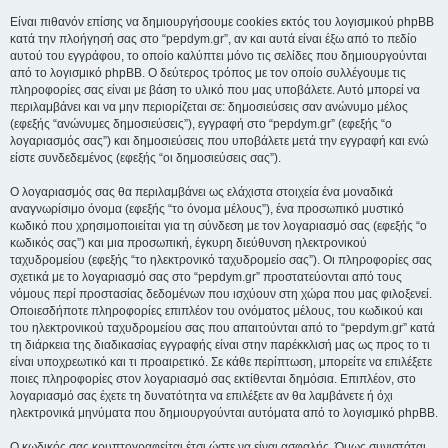
Είναι πιθανόν επίσης να δημιουργήσουμε cookies εκτός του λογισμικού phpBB
κατά την πλοήγησή σας στο “pepdym.gr”, αν και αυτά είναι έξω από το πεδίο
αυτού του εγγράφου, το οποίο καλύπτει μόνο τις σελίδες που δημιουργούνται
από το λογισμικό phpBB. Ο δεύτερος τρόπος με τον οποίο συλλέγουμε τις
πληροφορίες σας είναι με βάση το υλικό που μας υποβάλετε. Αυτό μπορεί να
περιλαμβάνει και να μην περιορίζεται σε: δημοσιεύσεις σαν ανώνυμο μέλος
(εφεξής “ανώνυμες δημοσιεύσεις”), εγγραφή στο “pepdym.gr” (εφεξής “ο
λογαριασμός σας”) και δημοσιεύσεις που υποβάλετε μετά την εγγραφή και ενώ
είστε συνδεδεμένος (εφεξής “οι δημοσιεύσεις σας”).
Ο λογαριασμός σας θα περιλαμβάνει ως ελάχιστα στοιχεία ένα μοναδικά
αναγνωρίσιμο όνομα (εφεξής “το όνομα μέλους”), ένα προσωπικό μυστικό
κωδικό που χρησιμοποιείται για τη σύνδεση με τον λογαριασμό σας (εφεξής “ο
κωδικός σας”) και μια προσωπική, έγκυρη διεύθυνση ηλεκτρονικού
ταχυδρομείου (εφεξής “το ηλεκτρονικό ταχυδρομείο σας”). Οι πληροφορίες σας
σχετικά με το λογαριασμό σας στο “pepdym.gr” προστατεύονται από τους
νόμους περί προστασίας δεδομένων που ισχύουν στη χώρα που μας φιλοξενεί.
Οποιεσδήποτε πληροφορίες επιπλέον του ονόματος μέλους, του κωδικού και
του ηλεκτρονικού ταχυδρομείου σας που απαιτούνται από το “pepdym.gr” κατά
τη διάρκεια της διαδικασίας εγγραφής είναι στην παρέκκλισή μας ως προς το τι
είναι υποχρεωτικό και τι προαιρετικό. Σε κάθε περίπτωση, μπορείτε να επιλέξετε
ποιες πληροφορίες στον λογαριασμό σας εκτίθενται δημόσια. Επιπλέον, στο
λογαριασμό σας έχετε τη δυνατότητα να επιλέξετε αν θα λαμβάνετε ή όχι
ηλεκτρονικά μηνύματα που δημιουργούνται αυτόματα από το λογισμικό phpBB.
Ο κωδικός σας κρυπτογραφείται έτσι ώστε να είναι ασφαλής. Όμως συνιστάται