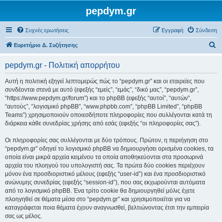
pepdym.gr
Συχνές ερωτήσεις
Εγγραφή
Σύνδεση
Α
Ευρετήριο Δ. Συζήτησης
ν
pepdym.gr - Πολιτική απορρήτου
α
ζ
Αυτή η πολιτική εξηγεί λεπτομερώς πώς το “pepdym.gr” και οι εταιρείες που
συνδέονται στενά με αυτό (εφεξής “εμείς”, “εμάς”, “δικό μας”, “pepdym.gr”,
ή
“https://www.pepdym.gr/forum”) και το phpBB (εφεξής “αυτοί”, “αυτών”,
τ
“αυτούς”, “λογισμικό phpBB”, “www.phpbb.com”, “phpBB Limited”, “phpBB
Teams”) χρησιμοποιούν οποιεσδήποτε πληροφορίες που συλλέγονται κατά τη
η
διάρκεια κάθε συνεδρίας χρήσης από εσάς (εφεξής “οι πληροφορίες σας”).
σ
Οι πληροφορίες σας συλλέγονται με δύο τρόπους. Πρώτον, η περιήγηση στο
η
“pepdym.gr” οδηγεί το λογισμικό phpBB να δημιουργήσει ορισμένα cookies, τα
οποία είναι μικρά αρχεία κειμένου τα οποία αποθηκεύονται στα προσωρινά
αρχεία του πλοηγού του υπολογιστή σας. Τα πρώτα δύο cookies περιέχουν
μόνον ένα προσδιοριστικό μέλους (εφεξής “user-id”) και ένα προσδιοριστικό
ανώνυμης συνεδρίας (εφεξής “session-id”), που σας εκχωρούνται αυτόματα
από το λογισμικό phpBB. Ένα τρίτο cookie θα δημιουργηθεί μόλις έχετε
πλοηγηθεί σε θέματα μέσα στο “pepdym.gr” και χρησιμοποιείται για να
καταγράφεται ποια θέματα έχουν αναγνωσθεί, βελτιώνοντας έτσι την εμπειρία
σας ως μέλος.